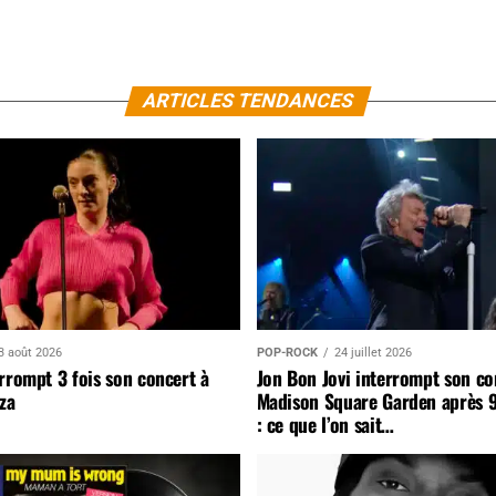
ARTICLES TENDANCES
3 août 2026
POP-ROCK
24 juillet 2026
rrompt 3 fois son concert à
Jon Bon Jovi interrompt son co
za
Madison Square Garden après 
: ce que l’on sait…