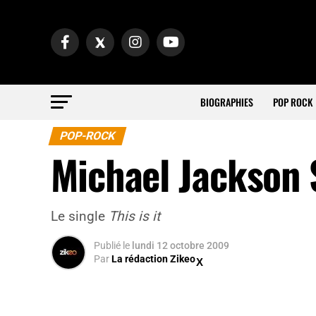
BIOGRAPHIES
POP ROCK
POP-ROCK
Michael Jackson S
Le single
This is it
Publié
le
lundi 12 octobre 2009
Par
La rédaction Zikeo