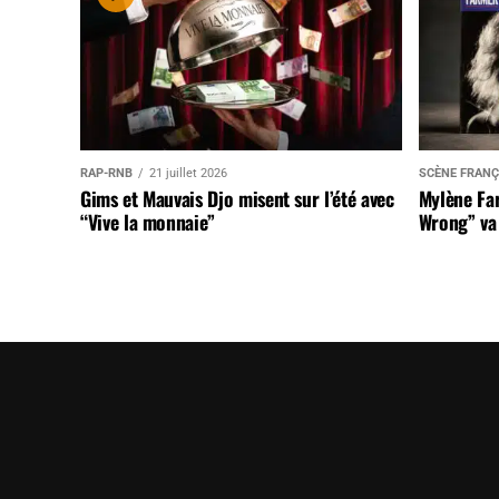
RAP-RNB
21 juillet 2026
SCÈNE FRANÇ
Gims et Mauvais Djo misent sur l’été avec
Mylène Far
“Vive la monnaie”
Wrong” va 