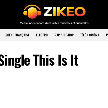
SCÈNE FRANÇAISE
ÉLECTRO
RAP / HIP-HOP
TÉLÉ / CINÉMA
P
ingle This Is It