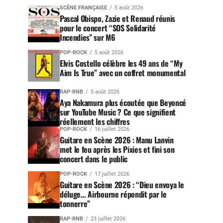
SCÈNE FRANÇAISE
5 août 2026
Pascal Obispo, Zazie et Renaud réunis
pour le concert “SOS Solidarité
Incendies” sur M6
POP-ROCK
5 août 2026
Elvis Costello célèbre les 49 ans de “My
Aim Is True” avec un coffret monumental
RAP-RNB
5 août 2026
Aya Nakamura plus écoutée que Beyoncé
sur YouTube Music ? Ce que signifient
réellement les chiffres
POP-ROCK
16 juillet 2026
Guitare en Scène 2026 : Manu Lanvin
met le feu après les Pixies et fini son
concert dans le public
POP-ROCK
17 juillet 2026
Guitare en Scène 2026 : “Dieu envoya le
déluge… Airbourne répondit par le
tonnerre”
RAP-RNB
23 juillet 2026