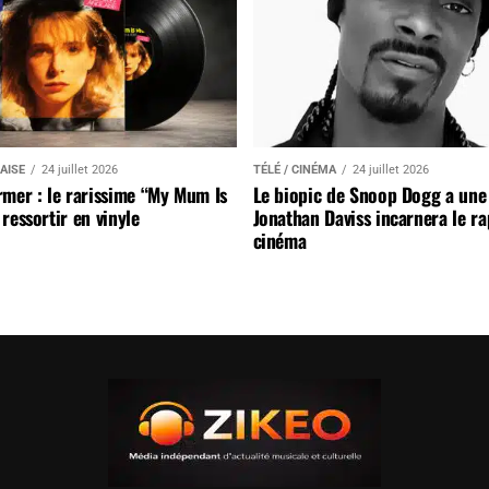
AISE
24 juillet 2026
TÉLÉ / CINÉMA
24 juillet 2026
mer : le rarissime “My Mum Is
Le biopic de Snoop Dogg a une 
ressortir en vinyle
Jonathan Daviss incarnera le r
cinéma