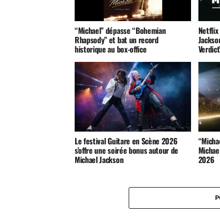
“Michael” dépasse “Bohemian
Netflix
Rhapsody” et bat un record
Jackso
historique au box-office
Verdict
Le festival Guitare en Scène 2026
“Michae
s’offre une soirée bonus autour de
Michael
Michael Jackson
2026
P