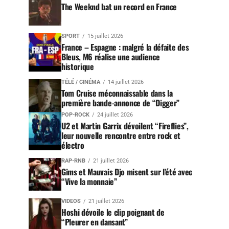
The Weeknd bat un record en France
SPORT
15 juillet 2026
France – Espagne : malgré la défaite des
Bleus, M6 réalise une audience
historique
TÉLÉ / CINÉMA
14 juillet 2026
Tom Cruise méconnaissable dans la
première bande-annonce de “Digger”
POP-ROCK
24 juillet 2026
U2 et Martin Garrix dévoilent “Fireflies”,
leur nouvelle rencontre entre rock et
électro
RAP-RNB
21 juillet 2026
Gims et Mauvais Djo misent sur l’été avec
“Vive la monnaie”
VIDEOS
21 juillet 2026
Hoshi dévoile le clip poignant de
“Pleurer en dansant”