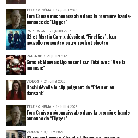
TÉLÉ / CINÉMA
14 juillet 2026
Tom Cruise méconnaissable dans la première bande-
annonce de “Digger”
POP-ROCK
24 juillet 2026
U2 et Martin Garrix dévoilent “Fireflies”, leur
nouvelle rencontre entre rock et électro
RAP-RNB
21 juillet 2026
Gims et Mauvais Djo misent sur l’été avec “Vive la
monnaie”
VIDEOS
21 juillet 2026
Hoshi dévoile le clip poignant de “Pleurer en
dansant”
TÉLÉ / CINÉMA
14 juillet 2026
Tom Cruise méconnaissable dans la première bande-
annonce de “Digger”
VIDEOS
8 juillet 2026
U2 revient avec « Street of Dreams », premier