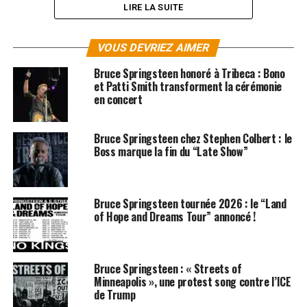
DISPONIBLES ICI
LIRE LA SUITE
VOUS DEVRIEZ AIMER
Bruce Springsteen honoré à Tribeca : Bono
et Patti Smith transforment la cérémonie
en concert
Bruce Springsteen chez Stephen Colbert : le
Boss marque la fin du “Late Show”
Bruce Springsteen tournée 2026 : le “Land
of Hope and Dreams Tour” annoncé !
SUJETS ASSOCIÉS:
BRUCE SPRINGSTEEN
CLARENCE CLEMONS
Bruce Springsteen : « Streets of
Minneapolis », une protest song contre l’ICE
de Trump