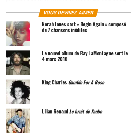
ou bien
Petit à petit
. Ce titre lui colle à la peau.
VOUS DEVRIEZ AIMER
Petit à petit, cette touche-à-tous avec les instruments
Norah Jones sort « Begin Again » composé
s’est construite, sans faire de bruit, à l’ombre de
de 7 chansons inédites
l’éphémère gloire, plus près de l’authenticité. Celle dont
parle ses textes, des histoires « d’amour, toujours » mais
aussi la vie des gens, « tout simplement ».
Le nouvel album de Ray LaMontagne sort le
4 mars 2016
King Charles
Gamble For A Rose
Lilian Renaud
Le bruit de l’aube