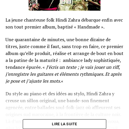
La jeune chanteuse folk Hindi Zahra débarque enfin avec
son tout premier album, baptisé « Handmade ».
Une quarantaine de minutes, une bonne dizaine de
titres, juste comme il faut, sans trop en faire, ce premier
album qu’elle produit, réalise et arrange de bout en bout
a la patine de la maturité : ambiance lady sophistiquée,
tendance épurée. «
J’écris un texte ; je vais jouer un riff,
j’enregistre les guitares et éléments rythmiques. Et après
je pose et j’ajuste les mots.
«
Du style au piano et des idées au stylo, Hindi Zahra y
creuse un sillon original, une bande-son finement
agencée, entre ballades soul-folk-jazz où affleurent ses
origines sud marocaine, à la frontière de la culture noir.
Là d’un trait de bendir, ici d’une ligne de basse ganoua,
LIRE LA SUITE
plus loin d’un texte en berbère comme sur
Imik Simik
,