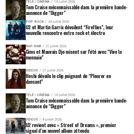
TÉLÉ / CINÉMA
14 juillet 2026
Tom Cruise méconnaissable dans la première bande-
annonce de “Digger”
POP-ROCK
24 juillet 2026
U2 et Martin Garrix dévoilent “Fireflies”, leur
nouvelle rencontre entre rock et électro
RAP-RNB
21 juillet 2026
Gims et Mauvais Djo misent sur l’été avec “Vive la
monnaie”
VIDEOS
21 juillet 2026
Hoshi dévoile le clip poignant de “Pleurer en
dansant”
TÉLÉ / CINÉMA
14 juillet 2026
Tom Cruise méconnaissable dans la première bande-
annonce de “Digger”
VIDEOS
8 juillet 2026
U2 revient avec « Street of Dreams », premier
signal d’un nouvel album attendu