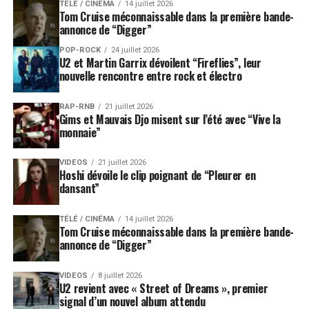
TÉLÉ / CINÉMA
14 juillet 2026
Tom Cruise méconnaissable dans la première bande-
annonce de “Digger”
POP-ROCK
24 juillet 2026
U2 et Martin Garrix dévoilent “Fireflies”, leur
nouvelle rencontre entre rock et électro
RAP-RNB
21 juillet 2026
Gims et Mauvais Djo misent sur l’été avec “Vive la
monnaie”
VIDEOS
21 juillet 2026
Hoshi dévoile le clip poignant de “Pleurer en
dansant”
TÉLÉ / CINÉMA
14 juillet 2026
Tom Cruise méconnaissable dans la première bande-
annonce de “Digger”
VIDEOS
8 juillet 2026
U2 revient avec « Street of Dreams », premier
signal d’un nouvel album attendu