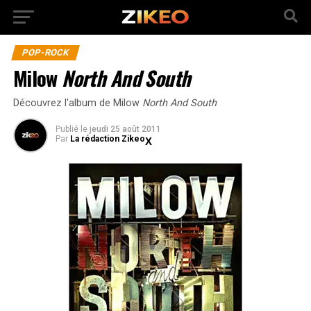
POP-ROCK
Milow
North And South
Découvrez l'album de Milow
North And South
Publié
le
jeudi 25 août 2011
Par
La rédaction Zikeo