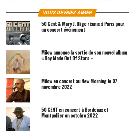
une guitare, une mélodie entêtante et du talent… Et si
VOUS DEVRIEZ AIMER
c’était ça le style Milow ?
50 Cent & Mary J. Blige réunis à Paris pour
Milow
sera en tournée en France cet automne avec,
un concert événement
notamment, un passage à Paris à l’Olympia le 13
octobre 2011. Toutes les dates et réservations sont
disponibles dans notre rubrique « Concerts » !
Milow annonce la sortie de son nouvel album
« Boy Made Out Of Stars »
A noter également que le nouvel album de Milow est
d’ores et déjà disponible à petit prix sur Zikeo.net. Pour
télécharger «
North And South
« ,
rendez-cous sur
Milow en concert au New Morning le 07
iTunes et Amazon !
novembre 2022
50 CENT en concert à Bordeaux et
Montpellier en octobre 2022