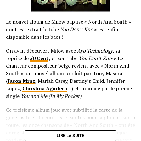
Le nouvel album de Milow baptisé « North And South »
dont est extrait le tube
You Don’t Know
est enfin
disponible dans les bacs !
On avait découvert Milow avec
Ayo Technology
, sa
reprise de
50 Cent
, et son tube
You Don’t Know
. Le
chanteur compositeur belge revient avec « North And
South », un nouvel album produit par Tony Maserati
(
Jason Mraz
, Mariah Carey, Destiny’s Child, Jennifer
Lopez,
Christina Aguilera
…) et annoncé par le premier
single
You and Me (In My Pocket)
.
Ce troisième album joue avec subtilité la carte de la
générosité et du contraste. Ecrites pour la plupart sur la
route, les onze chansons de « North And South » ont été
enregistrées en Belgique. Cet opus est un magnifique
LIRE LA SUITE
road-movie qui mélange les genres et les gens. Une voix,