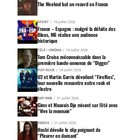
The Weeknd bat un record en France
SPORT
15 juillet 2026
France – Espagne : malgré la défaite des
Bleus, M6 réalise une audience
historique
TÉLÉ / CINÉMA
14 juillet 2026
Tom Cruise méconnaissable dans la
première bande-annonce de “Digger”
POP-ROCK
24 juillet 2026
U2 et Martin Garrix dévoilent “Fireflies”,
leur nouvelle rencontre entre rock et
électro
RAP-RNB
21 juillet 2026
Gims et Mauvais Djo misent sur l’été avec
“Vive la monnaie”
VIDEOS
21 juillet 2026
Hoshi dévoile le clip poignant de
“Pleurer en dansant”