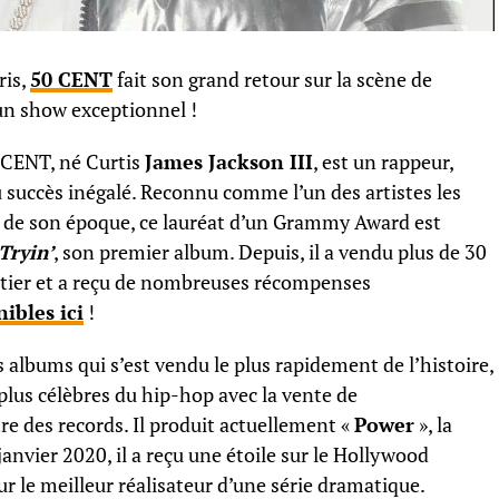
ris,
50 CENT
fait son grand retour sur la scène de
n show exceptionnel !
 CENT, né Curtis
James Jackson III
, est un rappeur,
 succès inégalé. Reconnu comme l’un des artistes les
es de son époque, ce lauréat d’un Grammy Award est
Tryin’
, son premier album. Depuis, il a vendu plus de 30
ntier et a reçu de nombreuses récompenses
ibles ici
!
es albums qui s’est vendu le plus rapidement de l’histoire,
s plus célèbres du hip-hop avec la vente de
tre des records. Il produit actuellement «
Power
», la
 janvier 2020, il a reçu une étoile sur le Hollywood
 le meilleur réalisateur d’une série dramatique.