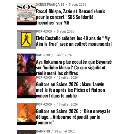
SCÈNE FRANÇAISE
5 août 2026
Pascal Obispo, Zazie et Renaud réunis
pour le concert “SOS Solidarité
Incendies” sur M6
POP-ROCK
5 août 2026
Elvis Costello célèbre les 49 ans de “My
Aim Is True” avec un coffret monumental
RAP-RNB
5 août 2026
Aya Nakamura plus écoutée que Beyoncé
sur YouTube Music ? Ce que signifient
réellement les chiffres
POP-ROCK
16 juillet 2026
Guitare en Scène 2026 : Manu Lanvin
met le feu après les Pixies et fini son
concert dans le public
POP-ROCK
17 juillet 2026
Guitare en Scène 2026 : “Dieu envoya le
déluge… Airbourne répondit par le
tonnerre”
RAP-RNB
23 juillet 2026