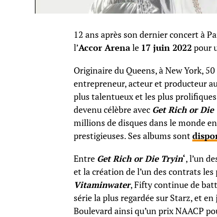
12 ans après son dernier concert à Pa
l’
Accor Arena
le
17 juin 2022
pour u
Originaire du Queens, à New York, 50
entrepreneur, acteur et producteur au
plus talentueux et les plus prolifiqu
devenu célèbre avec
Get Rich or Die 
millions de disques dans le monde e
prestigieuses. Ses albums sont
dispon
Entre
Get Rich or Die Tryin
‘
, l’un d
et la création de l’un des contrats le
Vitaminwater
, Fifty continue de bat
série la plus regardée sur Starz, et en
Boulevard ainsi qu’un prix NAACP pour