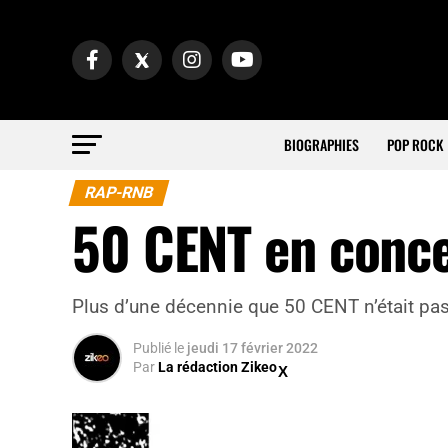
BIOGRAPHIES
POP ROCK
RAP-RNB
50 CENT en concer
Plus d’une décennie que 50 CENT n’était pas r
Publié
le
jeudi 17 février 2022
Par
La rédaction Zikeo