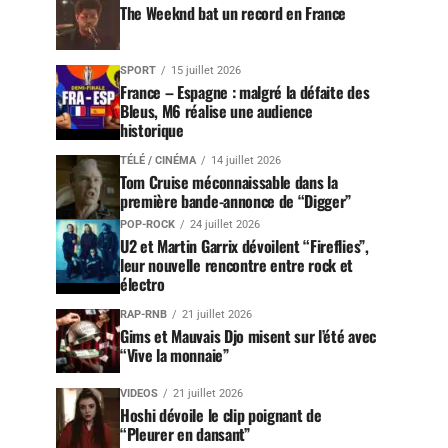
The Weeknd bat un record en France
SPORT
15 juillet 2026
France – Espagne : malgré la défaite des
Bleus, M6 réalise une audience
historique
TÉLÉ / CINÉMA
14 juillet 2026
Tom Cruise méconnaissable dans la
première bande-annonce de “Digger”
POP-ROCK
24 juillet 2026
U2 et Martin Garrix dévoilent “Fireflies”,
leur nouvelle rencontre entre rock et
électro
RAP-RNB
21 juillet 2026
Gims et Mauvais Djo misent sur l’été avec
“Vive la monnaie”
VIDEOS
21 juillet 2026
Hoshi dévoile le clip poignant de
“Pleurer en dansant”