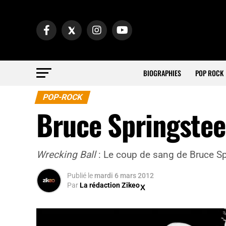
BIOGRAPHIES
POP ROCK
POP-ROCK
Bruce Springste
Wrecking Ball
: Le coup de sang de Bruce S
Publié
le
mardi 6 mars 2012
Par
La rédaction Zikeo