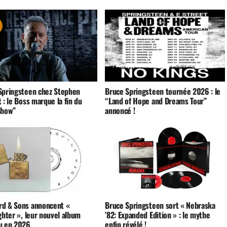
Springsteen chez Stephen
Bruce Springsteen tournée 2026 : le
 : le Boss marque la fin du
“Land of Hope and Dreams Tour”
Show”
annoncé !
d & Sons annoncent «
Bruce Springsteen sort « Nebraska
ghter », leur nouvel album
’82: Expanded Edition » : le mythe
u en 2026
enfin révélé !