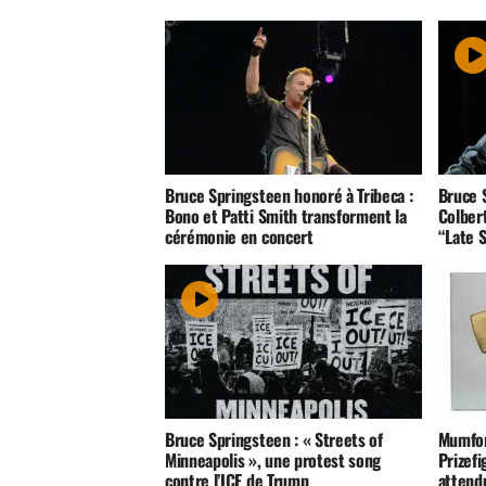
Bruce Springsteen honoré à Tribeca :
Bruce 
Bono et Patti Smith transforment la
Colbert
cérémonie en concert
“Late 
Bruce Springsteen : « Streets of
Mumfor
Minneapolis », une protest song
Prizefi
contre l’ICE de Trump
attend