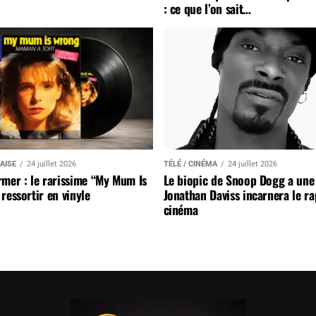
: ce que l’on sait…
AISE
24 juillet 2026
TÉLÉ / CINÉMA
24 juillet 2026
mer : le rarissime “My Mum Is
Le biopic de Snoop Dogg a une 
ressortir en vinyle
Jonathan Daviss incarnera le r
cinéma