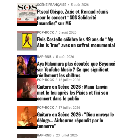
SCÈNE FRANÇAISE
5 août 2026
Pascal Obispo, Zazie et Renaud réunis
pour le concert “SOS Solidarité
Incendies” sur M6
POP-ROCK
5 août 2026
Elvis Costello célèbre les 49 ans de “My
Aim Is True” avec un coffret monumental
RAP-RNB
5 août 2026
Aya Nakamura plus écoutée que Beyoncé
sur YouTube Music ? Ce que signifient
réellement les chiffres
POP-ROCK
16 juillet 2026
Guitare en Scène 2026 : Manu Lanvin
met le feu après les Pixies et fini son
concert dans le public
POP-ROCK
17 juillet 2026
Guitare en Scène 2026 : “Dieu envoya le
déluge… Airbourne répondit par le
tonnerre”
RAP-RNB
23 juillet 2026