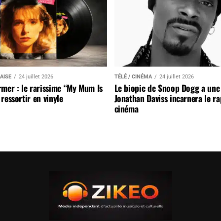
AISE
24 juillet 2026
TÉLÉ / CINÉMA
24 juillet 2026
mer : le rarissime “My Mum Is
Le biopic de Snoop Dogg a une 
ressortir en vinyle
Jonathan Daviss incarnera le r
cinéma