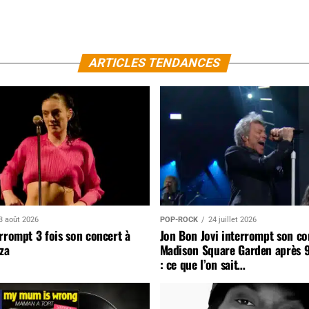
ARTICLES TENDANCES
3 août 2026
POP-ROCK
24 juillet 2026
rrompt 3 fois son concert à
Jon Bon Jovi interrompt son co
za
Madison Square Garden après 
: ce que l’on sait…