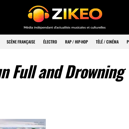
SCÈNE FRANÇAISE
ÉLECTRO
RAP / HIP-HOP
TÉLÉ / CINÉMA
P
n Full and Drowning