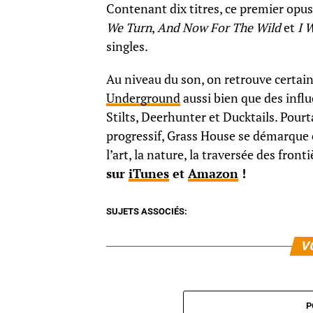
Contenant dix titres, ce premier opu
We Turn
,
And Now For The Wild
et
I 
singles.
Au niveau du son, on retrouve certain
Underground
aussi bien que des inf
Stilts, Deerhunter et Ducktails. Pour
progressif, Grass House se démarque 
l’art, la nature, la traversée des front
sur
iTunes
et
Amazon
!
SUJETS ASSOCIÉS:
V
P