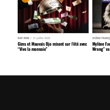
RAP-RNB
21 juillet 2026
SCÈNE FRANÇ
Gims et Mauvais Djo misent sur l’été avec
Mylène Far
“Vive la monnaie”
Wrong” va 