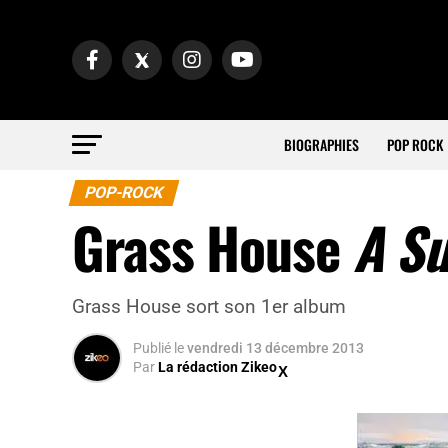
BIOGRAPHIES
POP ROCK
POP-ROCK
Grass House
A Su
Grass House sort son 1er album
Publié
le
vendredi 13 décembre 2013
Par
La rédaction Zikeo