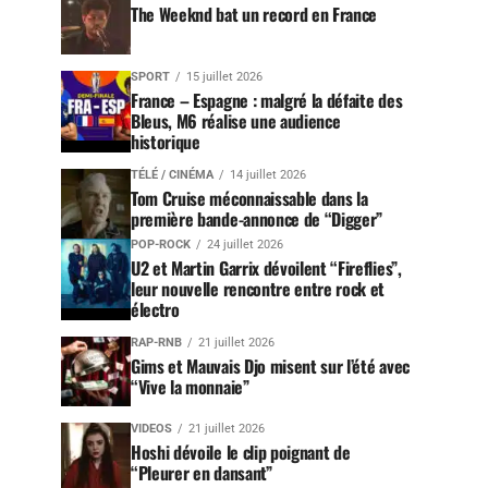
The Weeknd bat un record en France
SPORT
15 juillet 2026
France – Espagne : malgré la défaite des
Bleus, M6 réalise une audience
historique
TÉLÉ / CINÉMA
14 juillet 2026
Tom Cruise méconnaissable dans la
première bande-annonce de “Digger”
POP-ROCK
24 juillet 2026
U2 et Martin Garrix dévoilent “Fireflies”,
leur nouvelle rencontre entre rock et
électro
RAP-RNB
21 juillet 2026
Gims et Mauvais Djo misent sur l’été avec
“Vive la monnaie”
VIDEOS
21 juillet 2026
Hoshi dévoile le clip poignant de
“Pleurer en dansant”