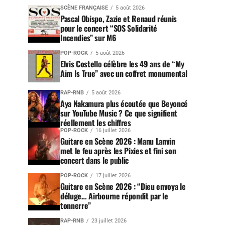
SCÈNE FRANÇAISE
5 août 2026
Pascal Obispo, Zazie et Renaud réunis
pour le concert “SOS Solidarité
Incendies” sur M6
POP-ROCK
5 août 2026
Elvis Costello célèbre les 49 ans de “My
Aim Is True” avec un coffret monumental
RAP-RNB
5 août 2026
Aya Nakamura plus écoutée que Beyoncé
sur YouTube Music ? Ce que signifient
réellement les chiffres
POP-ROCK
16 juillet 2026
Guitare en Scène 2026 : Manu Lanvin
met le feu après les Pixies et fini son
concert dans le public
POP-ROCK
17 juillet 2026
Guitare en Scène 2026 : “Dieu envoya le
déluge… Airbourne répondit par le
tonnerre”
RAP-RNB
23 juillet 2026