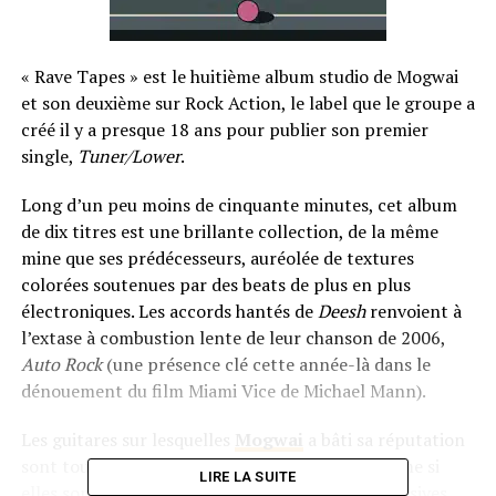
«
Rave Tapes » est le huitième album studio de Mogwai
et son deuxième sur Rock Action, le label que le groupe a
créé il y a presque 18 ans pour publier son premier
single,
Tuner/Lower
.
Long d’un peu moins de cinquante minutes, cet album
de dix titres est une brillante collection, de la même
mine que ses prédécesseurs, auréolée de textures
colorées soutenues par des beats de plus en plus
électroniques. Les accords hantés de
Deesh
renvoient à
l’extase à combustion lente de leur chanson de 2006,
Auto Rock
(une présence clé cette année-là dans le
dénouement du film Miami Vice de Michael Mann).
Les guitares sur lesquelles
Mogwai
a bâti sa réputation
sont toujours présentes sur « Rave Tapes », même si
LIRE LA SUITE
elles sont cette fois-ci moins ouvertement agressives,