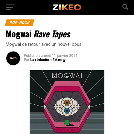
POP-ROCK
Mogwai
Rave Tapes
Mogwai de retour avec un nouvel opus
Publié
le
samedi 11 janvier 2014
Par
La rédaction Zikeo