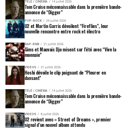
TÉLÉ / CINÉMA
14 juillet 2026
Tom Cruise méconnaissable dans la première bande-
annonce de “Digger”
POP-ROCK
24 juillet 2026
U2 et Martin Garrix dévoilent “Fireflies”, leur
nouvelle rencontre entre rock et électro
RAP-RNB
21 juillet 2026
Gims et Mauvais Djo misent sur l’été avec “Vive la
monnaie”
VIDEOS
21 juillet 2026
Hoshi dévoile le clip poignant de “Pleurer en
dansant”
TÉLÉ / CINÉMA
14 juillet 2026
Tom Cruise méconnaissable dans la première bande-
annonce de “Digger”
VIDEOS
8 juillet 2026
U2 revient avec « Street of Dreams », premier
signal d’un nouvel album attendu