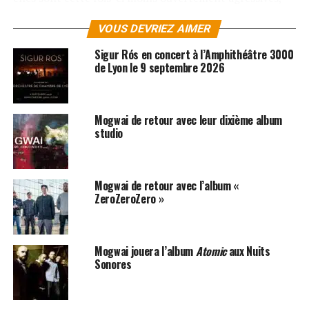
comme le prouve le titre d’ouverture à l’ambiance
VOUS DEVRIEZ AIMER
somnambule,
Heard About You Last Night
, et le rictus
sonore de
Hexon Bogon
.
Sigur Rós en concert à l’Amphithéâtre 3000
de Lyon le 9 septembre 2026
Avec « Rave Tapes », la maîtrise du son et de l’espace de
Mogwai est résolument à son apogée.
Pour télécharger
les albums du groupe, rendez-vous sur
iTunes
et
Mogwai de retour avec leur dixième album
Amazon
!
studio
SUJETS ASSOCIÉS:
MOGWAI
Mogwai de retour avec l’album «
ZeroZeroZero »
Mogwai jouera l’album
Atomic
aux Nuits
Sonores