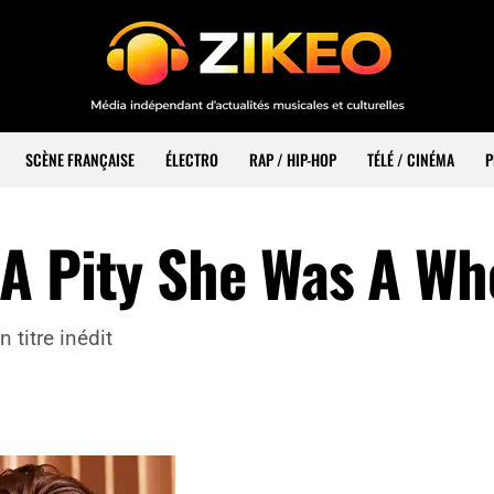
SCÈNE FRANÇAISE
ÉLECTRO
RAP / HIP-HOP
TÉLÉ / CINÉMA
P
A Pity She Was A Wh
 titre inédit