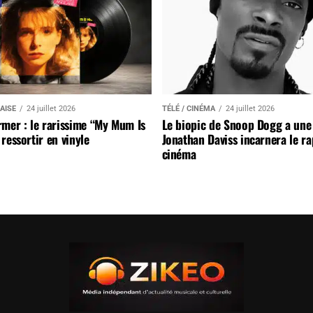
AISE
24 juillet 2026
TÉLÉ / CINÉMA
24 juillet 2026
mer : le rarissime “My Mum Is
Le biopic de Snoop Dogg a une 
ressortir en vinyle
Jonathan Daviss incarnera le r
cinéma