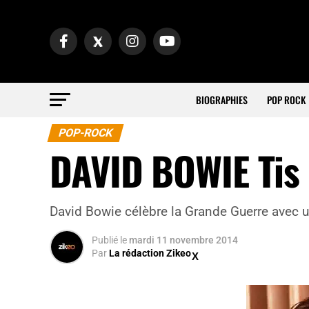
BIOGRAPHIES
POP ROCK
POP-ROCK
DAVID BOWIE Tis 
David Bowie célèbre la Grande Guerre avec un
Publié
le
mardi 11 novembre 2014
Par
La rédaction Zikeo