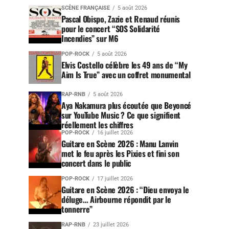
SCÈNE FRANÇAISE
5 août 2026
Pascal Obispo, Zazie et Renaud réunis
pour le concert “SOS Solidarité
Incendies” sur M6
POP-ROCK
5 août 2026
Elvis Costello célèbre les 49 ans de “My
Aim Is True” avec un coffret monumental
RAP-RNB
5 août 2026
Aya Nakamura plus écoutée que Beyoncé
sur YouTube Music ? Ce que signifient
réellement les chiffres
POP-ROCK
16 juillet 2026
Guitare en Scène 2026 : Manu Lanvin
met le feu après les Pixies et fini son
concert dans le public
POP-ROCK
17 juillet 2026
Guitare en Scène 2026 : “Dieu envoya le
déluge… Airbourne répondit par le
tonnerre”
RAP-RNB
23 juillet 2026