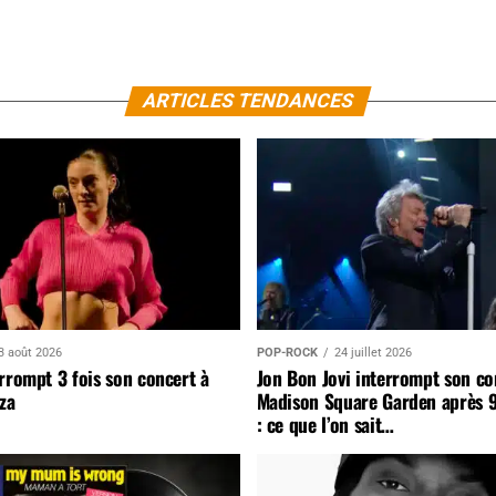
ARTICLES TENDANCES
3 août 2026
POP-ROCK
24 juillet 2026
rrompt 3 fois son concert à
Jon Bon Jovi interrompt son co
za
Madison Square Garden après 
: ce que l’on sait…