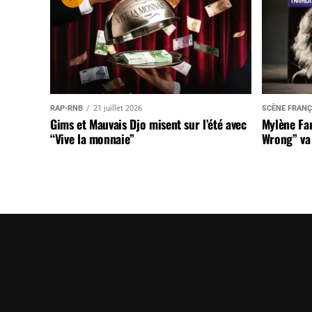
RAP-RNB
21 juillet 2026
SCÈNE FRANÇ
Gims et Mauvais Djo misent sur l’été avec
Mylène Far
“Vive la monnaie”
Wrong” va 