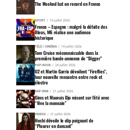
The Weeknd bat un record en France
SPORT
15 juillet 2026
France – Espagne : malgré la défaite des
Bleus, M6 réalise une audience
historique
TÉLÉ / CINÉMA
14 juillet 2026
Tom Cruise méconnaissable dans la
première bande-annonce de “Digger”
POP-ROCK
24 juillet 2026
U2 et Martin Garrix dévoilent “Fireflies”,
leur nouvelle rencontre entre rock et
électro
RAP-RNB
21 juillet 2026
Gims et Mauvais Djo misent sur l’été avec
“Vive la monnaie”
VIDEOS
21 juillet 2026
Hoshi dévoile le clip poignant de
“Pleurer en dansant”