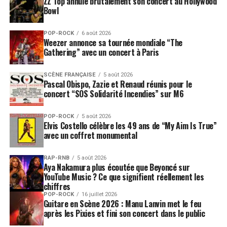
ZZ Top annule brutalement son concert au Hollywood
Bowl
POP-ROCK
6 août 2026
Weezer annonce sa tournée mondiale “The
Gathering” avec un concert à Paris
SCÈNE FRANÇAISE
5 août 2026
Pascal Obispo, Zazie et Renaud réunis pour le
concert “SOS Solidarité Incendies” sur M6
POP-ROCK
5 août 2026
Elvis Costello célèbre les 49 ans de “My Aim Is True”
avec un coffret monumental
RAP-RNB
5 août 2026
Aya Nakamura plus écoutée que Beyoncé sur
YouTube Music ? Ce que signifient réellement les
chiffres
POP-ROCK
16 juillet 2026
Guitare en Scène 2026 : Manu Lanvin met le feu
après les Pixies et fini son concert dans le public