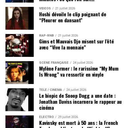
VIDEOS
21 juillet 2026
Hoshi dévoile le clip poignant de
“Pleurer en dansant”
RAP-RNB
21 juillet 2026
Gims et Mauvais Djo misent sur l’été
avec “Vive la monnaie”
SCÈNE FRANÇAISE
24 juillet 2026
Mylène Farmer : le rarissime “My Mum
Is Wrong” va ressortir en vinyle
TÉLÉ / CINÉMA
24 juillet 2026
Le biopic de Snoop Dogg a une date :
Jonathan Daviss incarnera le rappeur au
cinéma
ÉLECTRO
29 juillet 2026
Kavinsky est mort à 50 ans : la French