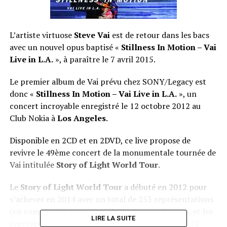
L’artiste virtuose
Steve Vai
est de retour dans les bacs
avec un nouvel opus baptisé «
Stillness In Motion – Vai
Live in L.A.
», à paraître le 7 avril 2015.
Le premier album de Vai prévu chez SONY/Legacy est
donc «
Stillness In Motion – Vai Live in L.A.
», un
concert incroyable enregistré le 12 octobre 2012 au
Club Nokia à
Los Angeles
.
Disponible en 2CD et en 2DVD, ce live propose de
revivre le 49ème concert de la monumentale tournée de
Vai intitulée
Story of Light World Tour
.
Le
Story of Light World Tour
a débuté en 2012 pour
s’achever en 2014 avec un total de 253 représentations
(en comptant les concerts, les « master classes », et les
LIRE LA SUITE
représentations avec différents orchestres) dans 52