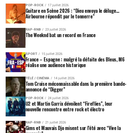
POP-ROCK
17 juillet 2026
Guitare en Scène 2026 : “Dieu envoya le déluge…
Airbourne répondit par le tonnerre”
RAP-RNB
23 juillet 2026
The Weeknd bat un record en France
SPORT
15 juillet 2026
France – Espagne : malgré la défaite des Bleus, M6
réalise une audience historique
TÉLÉ / CINÉMA
14 juillet 2026
Tom Cruise méconnaissable dans la première bande-
annonce de “Digger”
POP-ROCK
24 juillet 2026
U2 et Martin Garrix dévoilent “Fireflies”, leur
nouvelle rencontre entre rock et électro
RAP-RNB
21 juillet 2026
Gims et Mauvais Djo misent sur l’été avec “Vive la