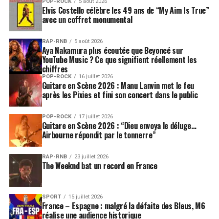
POP-ROCK
5 août 2026
Elvis Costello célèbre les 49 ans de “My Aim Is True”
avec un coffret monumental
RAP-RNB
5 août 2026
Aya Nakamura plus écoutée que Beyoncé sur
YouTube Music ? Ce que signifient réellement les
chiffres
POP-ROCK
16 juillet 2026
Guitare en Scène 2026 : Manu Lanvin met le feu
après les Pixies et fini son concert dans le public
POP-ROCK
17 juillet 2026
Guitare en Scène 2026 : “Dieu envoya le déluge…
Airbourne répondit par le tonnerre”
RAP-RNB
23 juillet 2026
The Weeknd bat un record en France
SPORT
15 juillet 2026
France – Espagne : malgré la défaite des Bleus, M6
réalise une audience historique