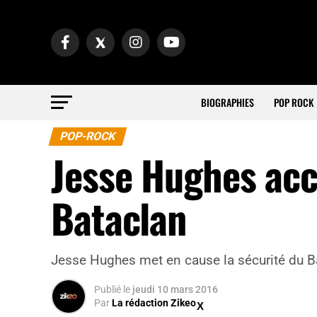
BIOGRAPHIES
POP ROCK
POP-ROCK
Jesse Hughes acc
Bataclan
Jesse Hughes met en cause la sécurité du B
Publié
le
jeudi 10 mars 2016
Par
La rédaction Zikeo