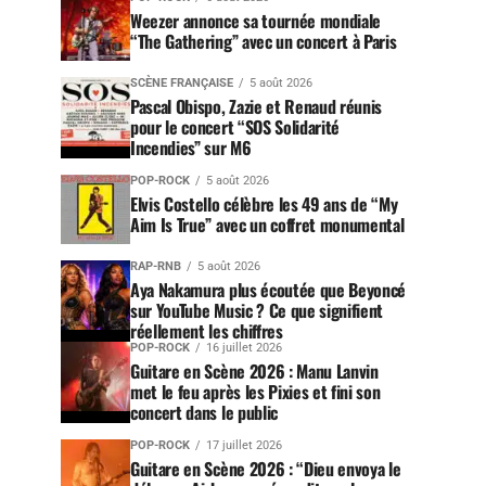
Weezer annonce sa tournée mondiale
“The Gathering” avec un concert à Paris
SCÈNE FRANÇAISE
5 août 2026
Pascal Obispo, Zazie et Renaud réunis
pour le concert “SOS Solidarité
Incendies” sur M6
POP-ROCK
5 août 2026
Elvis Costello célèbre les 49 ans de “My
Aim Is True” avec un coffret monumental
RAP-RNB
5 août 2026
Aya Nakamura plus écoutée que Beyoncé
sur YouTube Music ? Ce que signifient
réellement les chiffres
POP-ROCK
16 juillet 2026
Guitare en Scène 2026 : Manu Lanvin
met le feu après les Pixies et fini son
concert dans le public
POP-ROCK
17 juillet 2026
Guitare en Scène 2026 : “Dieu envoya le