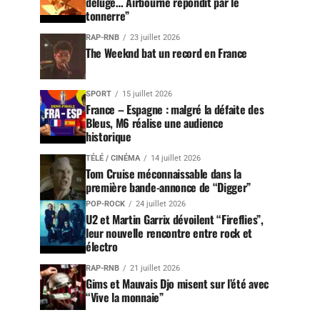
déluge… Airbourne répondit par le
tonnerre”
RAP-RNB
23 juillet 2026
The Weeknd bat un record en France
SPORT
15 juillet 2026
France – Espagne : malgré la défaite des
Bleus, M6 réalise une audience
historique
TÉLÉ / CINÉMA
14 juillet 2026
Tom Cruise méconnaissable dans la
première bande-annonce de “Digger”
POP-ROCK
24 juillet 2026
U2 et Martin Garrix dévoilent “Fireflies”,
leur nouvelle rencontre entre rock et
électro
RAP-RNB
21 juillet 2026
Gims et Mauvais Djo misent sur l’été avec
“Vive la monnaie”