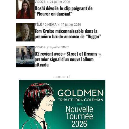
VIDEOS
21 juillet 2026
Hoshi dévoile le clip poignant de
“Pleurer en dansant”
TÉLÉ / CINÉMA
14 juillet 2026
Tom Cruise méconnaissable dans la
première bande-annonce de “Digger”
VIDEOS
8 juillet 2026
U2 revient avec « Street of Dreams »,
premier signal d’un nouvel album
attendu
PUBLICITÉ