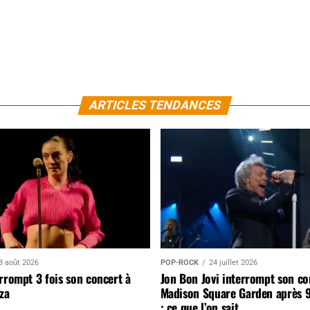
ARTICLES TENDANCES
3 août 2026
POP-ROCK
24 juillet 2026
rrompt 3 fois son concert à
Jon Bon Jovi interrompt son co
za
Madison Square Garden après 
: ce que l’on sait…