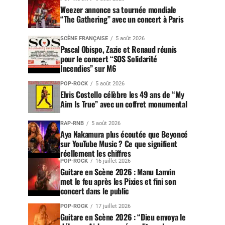
Weezer annonce sa tournée mondiale
“The Gathering” avec un concert à Paris
SCÈNE FRANÇAISE
5 août 2026
Pascal Obispo, Zazie et Renaud réunis
pour le concert “SOS Solidarité
Incendies” sur M6
POP-ROCK
5 août 2026
Elvis Costello célèbre les 49 ans de “My
Aim Is True” avec un coffret monumental
RAP-RNB
5 août 2026
Aya Nakamura plus écoutée que Beyoncé
sur YouTube Music ? Ce que signifient
réellement les chiffres
POP-ROCK
16 juillet 2026
Guitare en Scène 2026 : Manu Lanvin
met le feu après les Pixies et fini son
concert dans le public
POP-ROCK
17 juillet 2026
Guitare en Scène 2026 : “Dieu envoya le