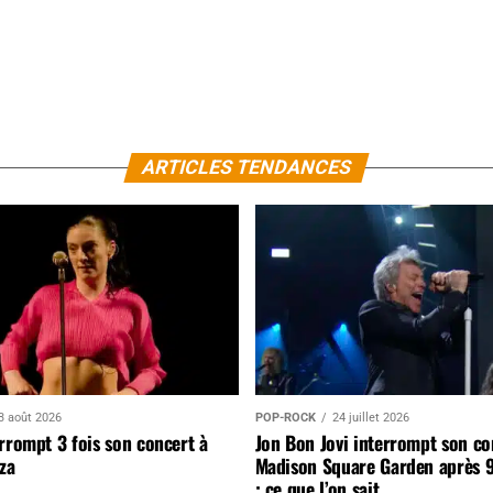
ARTICLES TENDANCES
3 août 2026
POP-ROCK
24 juillet 2026
rrompt 3 fois son concert à
Jon Bon Jovi interrompt son co
za
Madison Square Garden après 
: ce que l’on sait…