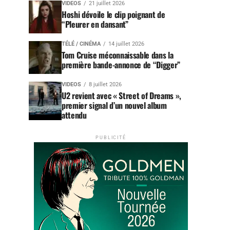
VIDEOS
21 juillet 2026
Hoshi dévoile le clip poignant de
“Pleurer en dansant”
TÉLÉ / CINÉMA
14 juillet 2026
Tom Cruise méconnaissable dans la
première bande-annonce de “Digger”
VIDEOS
8 juillet 2026
U2 revient avec « Street of Dreams »,
premier signal d’un nouvel album
attendu
PUBLICITÉ