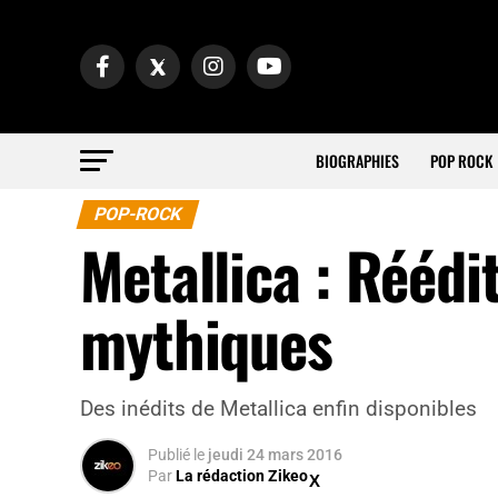
BIOGRAPHIES
POP ROCK
POP-ROCK
Metallica : Réédi
mythiques
Des inédits de Metallica enfin disponibles
Publié
le
jeudi 24 mars 2016
Par
La rédaction Zikeo