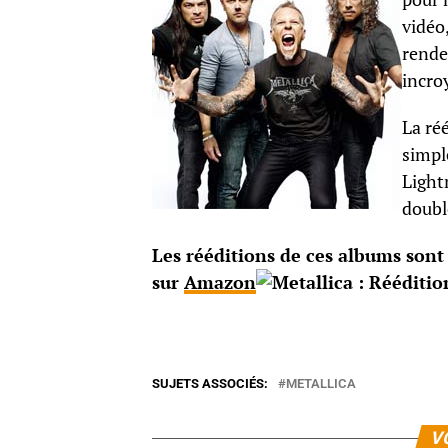
vidéo
rende
incro
La réé
simpl
Light
doubl
Les rééditions de ces albums sont 
sur
Amazon
SUJETS ASSOCIÉS:
METALLICA
V