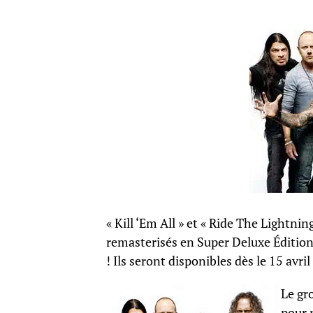
« Kill ‘Em All » et « Ride The Lightni
remasterisés en Super Deluxe Édition a
! Ils seront disponibles dès le 15 avri
Le gr
pour 