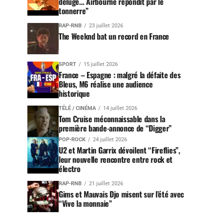
déluge… Airbourne répondit par le
tonnerre”
RAP-RNB
23 juillet 2026
The Weeknd bat un record en France
SPORT
15 juillet 2026
France – Espagne : malgré la défaite des
Bleus, M6 réalise une audience
historique
TÉLÉ / CINÉMA
14 juillet 2026
Tom Cruise méconnaissable dans la
première bande-annonce de “Digger”
POP-ROCK
24 juillet 2026
U2 et Martin Garrix dévoilent “Fireflies”,
leur nouvelle rencontre entre rock et
électro
RAP-RNB
21 juillet 2026
Gims et Mauvais Djo misent sur l’été avec
“Vive la monnaie”