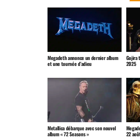
Megadeth annonce un dernier album
Gojira
et une tournée d’adieu
2025
Metallica débarque avec son nouvel
Megade
album « 72 Seasons »
22 aoû