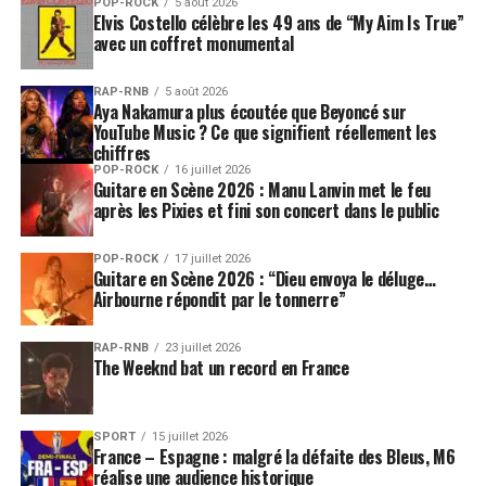
POP-ROCK
5 août 2026
Elvis Costello célèbre les 49 ans de “My Aim Is True”
avec un coffret monumental
RAP-RNB
5 août 2026
Aya Nakamura plus écoutée que Beyoncé sur
YouTube Music ? Ce que signifient réellement les
chiffres
POP-ROCK
16 juillet 2026
Guitare en Scène 2026 : Manu Lanvin met le feu
après les Pixies et fini son concert dans le public
POP-ROCK
17 juillet 2026
Guitare en Scène 2026 : “Dieu envoya le déluge…
Airbourne répondit par le tonnerre”
RAP-RNB
23 juillet 2026
The Weeknd bat un record en France
SPORT
15 juillet 2026
France – Espagne : malgré la défaite des Bleus, M6
réalise une audience historique