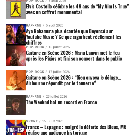
POP-ROCK
5 août 2026
Elvis Costello célèbre les 49 ans de “My Aim Is True”
avec un coffret monumental
RAP-RNB
5 août 2026
Aya Nakamura plus écoutée que Beyoncé sur
YouTube Music ? Ce que signifient réellement les
chiffres
POP-ROCK
16 juillet 2026
Guitare en Scène 2026 : Manu Lanvin met le feu
après les Pixies et fini son concert dans le public
POP-ROCK
17 juillet 2026
Guitare en Scène 2026 : “Dieu envoya le déluge…
Airbourne répondit par le tonnerre”
RAP-RNB
23 juillet 2026
The Weeknd bat un record en France
SPORT
15 juillet 2026
France – Espagne : malgré la défaite des Bleus, M6
réalise une audience historique