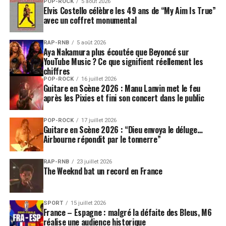
POP-ROCK
5 août 2026
Elvis Costello célèbre les 49 ans de “My Aim Is True”
avec un coffret monumental
RAP-RNB
5 août 2026
Aya Nakamura plus écoutée que Beyoncé sur
YouTube Music ? Ce que signifient réellement les
chiffres
POP-ROCK
16 juillet 2026
Guitare en Scène 2026 : Manu Lanvin met le feu
après les Pixies et fini son concert dans le public
POP-ROCK
17 juillet 2026
Guitare en Scène 2026 : “Dieu envoya le déluge…
Airbourne répondit par le tonnerre”
RAP-RNB
23 juillet 2026
The Weeknd bat un record en France
SPORT
15 juillet 2026
France – Espagne : malgré la défaite des Bleus, M6
réalise une audience historique