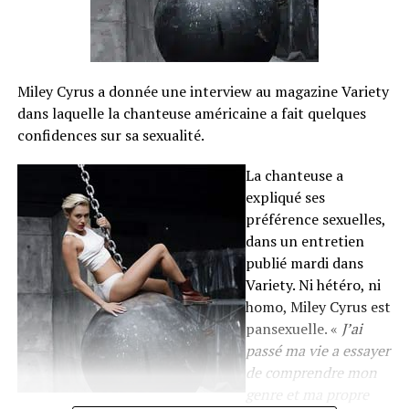
Miley Cyrus a donnée une interview au magazine Variety
dans laquelle la chanteuse américaine a fait quelques
confidences sur sa sexualité.
La chanteuse a
expliqué ses
préférence sexuelles,
dans un entretien
publié mardi dans
Variety. Ni hétéro, ni
homo, Miley Cyrus est
pansexuelle. «
J’ai
passé ma vie a essayer
de comprendre mon
genre et ma propre