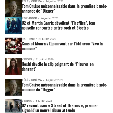
TÉLÉ / CINÉMA
14 juillet 2026
Tom Cruise méconnaissable dans la première bande-
annonce de “Digger”
POP-ROCK
24 juillet 2026
U2 et Martin Garrix dévoilent “Fireflies”, leur
nouvelle rencontre entre rock et électro
RAP-RNB
21 juillet 2026
Gims et Mauvais Djo misent sur l’été avec “Vive la
monnaie”
VIDEOS
21 juillet 2026
Hoshi dévoile le clip poignant de “Pleurer en
dansant”
TÉLÉ / CINÉMA
14 juillet 2026
Tom Cruise méconnaissable dans la première bande-
annonce de “Digger”
VIDEOS
8 juillet 2026
U2 revient avec « Street of Dreams », premier
signal d’un nouvel album attendu