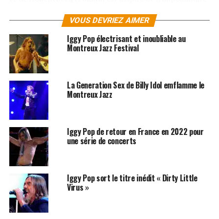
d’une ile), avec Marjane Satrapi (la réalisatrice de
VOUS DEVRIEZ AIMER
Persepolis qui réalise ici la pochette).
Iggy Pop électrisant et inoubliable au
Cuivres et piano bercent la voix rocailleuse du crooner
Montreux Jazz Festival
sur ces douze titres soignés. Que les fans d’Iggy le
teigneux s’habitue, il paraitrait qu’il projette
d’enregistrer un album de chansons de Noël.
La Generation Sex de Billy Idol emflamme le
Montreux Jazz
LES ALBUMS D’IGGY POP SONT DISPONIBLES ICI
SUJETS ASSOCIÉS:
IGGY POP
Iggy Pop de retour en France en 2022 pour
une série de concerts
Iggy Pop sort le titre inédit « Dirty Little
Virus »