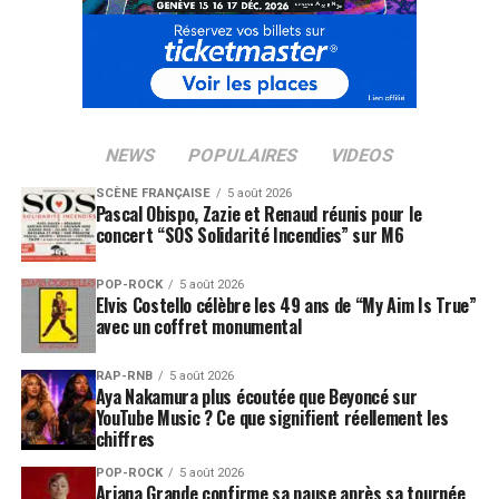
NEWS
POPULAIRES
VIDEOS
SCÈNE FRANÇAISE
5 août 2026
Pascal Obispo, Zazie et Renaud réunis pour le
concert “SOS Solidarité Incendies” sur M6
POP-ROCK
5 août 2026
Elvis Costello célèbre les 49 ans de “My Aim Is True”
avec un coffret monumental
RAP-RNB
5 août 2026
Aya Nakamura plus écoutée que Beyoncé sur
YouTube Music ? Ce que signifient réellement les
chiffres
POP-ROCK
5 août 2026
Ariana Grande confirme sa pause après sa tournée