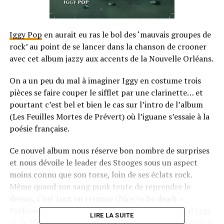
Iggy Pop
en aurait eu ras le bol des ‘mauvais groupes de
rock’ au point de se lancer dans la chanson de crooner
avec cet album jazzy aux accents de la Nouvelle Orléans.
On a un peu du mal à imaginer Iggy en costume trois
pièces se faire couper le sifflet par une clarinette… et
pourtant c’est bel et bien le cas sur l’intro de l’album
(Les Feuilles Mortes de Prévert) où l’iguane s’essaie à la
poésie française.
Ce nouvel album nous réserve bon nombre de surprises
et nous dévoile le leader des Stooges sous un aspect
moins connu que son torse, loin de ses éclats rock.
Même quand son sang punk tente de reprendre le
dessus, c’est tout en retenue (Nice to be dead). «
Préliminaires » est un album de rencontres, celle d’Iggy
LIRE LA SUITE
et de Houellebecq (l’album est inspiré de L’impossibilité