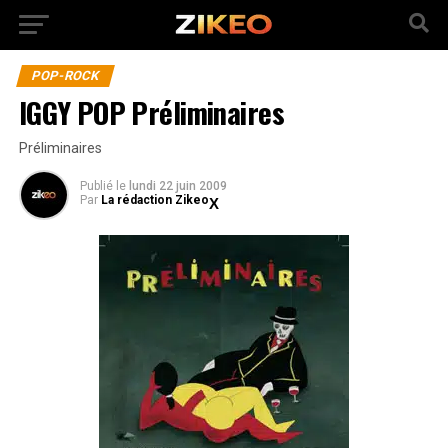
POP-ROCK
IGGY POP Préliminaires
Préliminaires
Publié
le
lundi 22 juin 2009
Par
La rédaction Zikeo