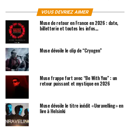
de petites envolées de guitares. Selon nos sources, leur
dernier album devrait être encore meilleur que les
VOUS DEVRIEZ AIMER
précédents. Le rock n’est pas mort il a pris son envol en
Muse de retour en France en 2026 : date,
Jet privé !
billetterie et toutes les infos…
Les albums de
Jet
sont disponibles sur
Amazon
Muse dévoile le clip de “Cryogen”
SUJETS ASSOCIÉS:
MUSE
ROCK
Muse frappe fort avec “Be With You” : un
retour puissant et mystique en 2026
Muse dévoile le titre inédit « Unravelling » en
live à Helsinki