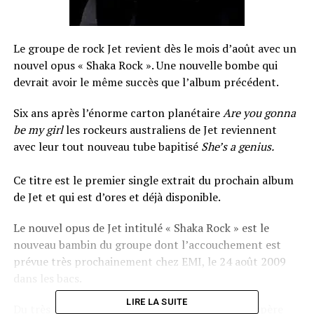
Le groupe de rock Jet revient dès le mois d’août avec un
nouvel opus « Shaka Rock ». Une nouvelle bombe qui
devrait avoir le même succès que l’album précédent.
Six ans après l’énorme carton planétaire
Are you gonna
be my girl
les rockeurs australiens de Jet reviennent
avec leur tout nouveau tube bapitisé
She’s a genius.
Ce titre est le premier single extrait du prochain album
de Jet et qui est d’ores et déjà disponible.
Le nouvel opus de Jet intitulé « Shaka Rock » est le
nouveau bambin du groupe dont l’accouchement est
prévue très prochainement chez EMI, le 24 août 2009
dans les bacs.
LIRE LA SUITE
Du très très bon rock en perspective avec on l’éspère