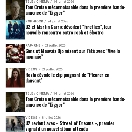
TÉLÉ / CINÉMA
14 juillet 2026
Tom Cruise méconnaissable dans la première bande-
annonce de “Digger”
POP-ROCK
24 juillet 2026
U2 et Martin Garrix dévoilent “Fireflies”, leur
nouvelle rencontre entre rock et électro
RAP-RNB
21 juillet 2026
Gims et Mauvais Djo misent sur l’été avec “Vive la
monnaie”
VIDEOS
21 juillet 2026
Hoshi dévoile le clip poignant de “Pleurer en
dansant”
TÉLÉ / CINÉMA
14 juillet 2026
Tom Cruise méconnaissable dans la première bande-
annonce de “Digger”
VIDEOS
8 juillet 2026
U2 revient avec « Street of Dreams », premier
signal d’un nouvel album attendu