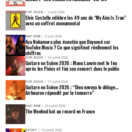
l’activation complète de la billetterie.
POP-ROCK
5 août 2026
Après Paris, Muse poursuivra son passage en France
Elvis Costello célèbre les 49 ans de “My Aim Is True”
avec deux concerts à la
Sud de France Arena de
avec un coffret monumental
Montpellier
, programmés les
jeudi 3 et vendredi 4
décembre 2026
. La prévente de la salle débutera le 18
RAP-RNB
5 août 2026
Aya Nakamura plus écoutée que Beyoncé sur
juin à 10 heures, suivie par la vente générale le 19 juin à
YouTube Music ? Ce que signifient réellement les
la même heure.
chiffres
POP-ROCK
16 juillet 2026
Ces trois représentations font de la France l’un des pays
Guitare en Scène 2026 : Manu Lanvin met le feu
après les Pixies et fini son concert dans le public
les mieux servis de la partie européenne de la tournée.
“The Wow! Signal”, un nouvel
POP-ROCK
17 juillet 2026
Guitare en Scène 2026 : “Dieu envoya le déluge…
Airbourne répondit par le tonnerre”
album tourné vers l’espace
RAP-RNB
23 juillet 2026
Le
“The Wow! Signal Europa Tour”
accompagne la
The Weeknd bat un record en France
sortie du dixième album studio de Muse. Attendu le
26
juin 2026 chez Warner Records et Helium 3
,
“The
Wow! Signal”
succède à
“Will of the People”
, paru en
SPORT
15 juillet 2026