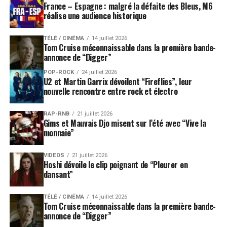
France – Espagne : malgré la défaite des Bleus, M6
2022.
réalise une audience historique
Son titre fait référence au mystérieux signal radio
TÉLÉ / CINÉMA
14 juillet 2026
détecté en 1977 par un radiotélescope américain. Resté
Tom Cruise méconnaissable dans la première bande-
célèbre en raison de sa puissance et de son origine
annonce de “Digger”
inexpliquée, ce signal avait été entouré par l’astronome
POP-ROCK
24 juillet 2026
Jerry Ehman, qui avait inscrit le mot “Wow!” à côté des
U2 et Martin Garrix dévoilent “Fireflies”, leur
nouvelle rencontre entre rock et électro
données enregistrées.
Muse retrouve ainsi plusieurs thèmes récurrents de sa
RAP-RNB
21 juillet 2026
Gims et Mauvais Djo misent sur l’été avec “Vive la
discographie : l’espace, la technologie, la surveillance,
monnaie”
les grandes interrogations scientifiques et la place de
l’être humain face à des forces qui le dépassent.
VIDEOS
21 juillet 2026
Hoshi dévoile le clip poignant de “Pleurer en
Le groupe a déjà dévoilé plusieurs morceaux de ce
dansant”
nouveau chapitre.
Unravelling
avait été présenté sur
scène en 2025, avant la sortie de
Be With You
,
Cryogen
,
TÉLÉ / CINÉMA
14 juillet 2026
Tom Cruise méconnaissable dans la première bande-
Hexagons
et
Nightshift Superstar
.
annonce de “Digger”