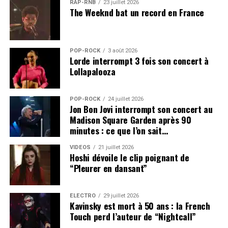
RAP-RNB
23 juillet 2026
à Manchester
, avec deux concerts au Co-op Live. Muse
The Weeknd bat un record en France
se produira ensuite à
Londres
,
Berlin
,
Milan
,
Düsseldorf
,
Paris
,
Amsterdam
,
Montpellier
et
Zurich
.
POP-ROCK
3 août 2026
Lorde interrompt 3 fois son concert à
Le choix des arenas permet au groupe de retrouver un
Lollapalooza
environnement plus fermé que les stades ou les
festivals. Cette configuration peut favoriser une
POP-ROCK
24 juillet 2026
production plus immersive, avec un travail précis sur les
Jon Bon Jovi interrompt son concert au
éclairages, les écrans et la spatialisation du son.
Madison Square Garden après 90
minutes : ce que l’on sait…
Avant de rejoindre l’Europe, Muse effectuera une
VIDEOS
21 juillet 2026
importante tournée nord-américaine entre juillet et
Hoshi dévoile le clip poignant de
août. Celle-ci commencera notamment par un concert
“Pleurer en dansant”
au Summerfest de Milwaukee et s’achèvera au
Hollywood Bowl de Los Angeles.
ÉLECTRO
29 juillet 2026
Kavinsky est mort à 50 ans : la French
Le concert de Paris arrivera donc après plusieurs mois
Touch perd l’auteur de “Nightcall”
de représentation de
“The Wow! Signal”
. La