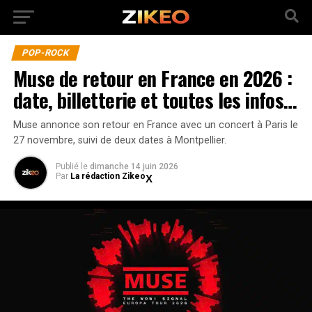
POP-ROCK
Muse de retour en France en 2026 :
date, billetterie et toutes les infos…
Muse annonce son retour en France avec un concert à Paris le
27 novembre, suivi de deux dates à Montpellier.
Publié
le
dimanche 14 juin 2026
Par
La rédaction Zikeo