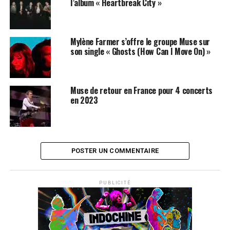
l’album « Heartbreak City »
Muse
a construit une grande partie de sa réputation sur
la démesure de ses concerts. Écrans géants, effets
Mylène Farmer s’offre le groupe Muse sur
pyrotechniques, structures monumentales, séquences
son single « Ghosts (How Can I Move On) »
futuristes et puissance sonore occupent régulièrement
une place centrale dans ses tournées. La salle parisienne
évoque déjà une scénographie entièrement renouvelée,
Muse de retour en France pour 4 concerts
inspirée par l’univers cosmique du nouvel album.
en 2023
Aucun horaire précis, tarif ou nom de première partie
n’avait encore été officiellement communiqué au
14
juin 2026
.
POSTER UN COMMENTAIRE
Quand ouvriront les ventes pour
le concert de Muse à Paris ?
PUBLICITÉ
La billetterie ouvrira en plusieurs étapes. Une première
prévente réservée aux détenteurs de l’album et aux