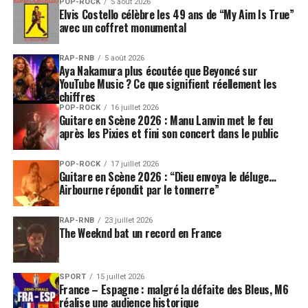
POP-ROCK
5 août 2026
Elvis Costello célèbre les 49 ans de “My Aim Is True”
avec un coffret monumental
RAP-RNB
5 août 2026
Aya Nakamura plus écoutée que Beyoncé sur
YouTube Music ? Ce que signifient réellement les
chiffres
POP-ROCK
16 juillet 2026
Guitare en Scène 2026 : Manu Lanvin met le feu
après les Pixies et fini son concert dans le public
POP-ROCK
17 juillet 2026
Guitare en Scène 2026 : “Dieu envoya le déluge…
Airbourne répondit par le tonnerre”
RAP-RNB
23 juillet 2026
The Weeknd bat un record en France
SPORT
15 juillet 2026
France – Espagne : malgré la défaite des Bleus, M6
réalise une audience historique