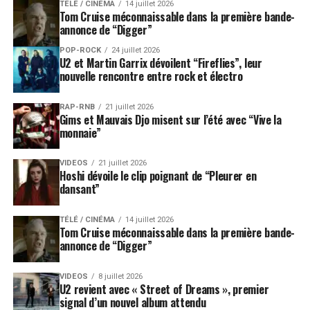
TÉLÉ / CINÉMA
14 juillet 2026
Tom Cruise méconnaissable dans la première bande-
annonce de “Digger”
POP-ROCK
24 juillet 2026
U2 et Martin Garrix dévoilent “Fireflies”, leur
nouvelle rencontre entre rock et électro
RAP-RNB
21 juillet 2026
Gims et Mauvais Djo misent sur l’été avec “Vive la
monnaie”
VIDEOS
21 juillet 2026
Hoshi dévoile le clip poignant de “Pleurer en
dansant”
TÉLÉ / CINÉMA
14 juillet 2026
Tom Cruise méconnaissable dans la première bande-
annonce de “Digger”
VIDEOS
8 juillet 2026
U2 revient avec « Street of Dreams », premier
signal d’un nouvel album attendu