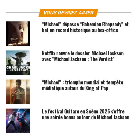
VOUS DEVRIEZ AIMER
“Michael” dépasse “Bohemian Rhapsody” et
bat un record historique au box-office
Netflix rouvre le dossier Michael Jackson
SUJETS ASSOCIÉS:
avec “Michael Jackson : The Verdict”
CLIP
MICHAEL JACKSON
“Michael” : triomphe mondial et tempête
médiatique autour du King of Pop
Le festival Guitare en Scène 2026 s’offre
une soirée bonus autour de Michael Jackson