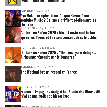
avec un coffret monumental
RAP-RNB
5 août 2026
Aya Nakamura plus écoutée que Beyoncé sur
YouTube Music ? Ce que signifient réellement les
chiffres
POP-ROCK
16 juillet 2026
Guitare en Scène 2026 : Manu Lanvin met le feu
après les Pixies et fini son concert dans le public
POP-ROCK
17 juillet 2026
Guitare en Scène 2026 : “Dieu envoya le déluge…
Airbourne répondit par le tonnerre”
RAP-RNB
23 juillet 2026
The Weeknd bat un record en France
SPORT
15 juillet 2026
France – Espagne : malgré la défaite des Bleus, M6
réalise une audience historique
TÉLÉ / CINÉMA
14 juillet 2026