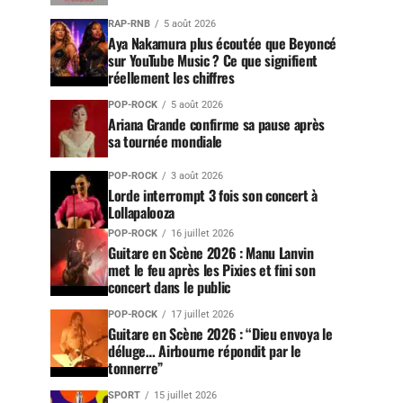
RAP-RNB
5 août 2026
Aya Nakamura plus écoutée que Beyoncé
sur YouTube Music ? Ce que signifient
réellement les chiffres
POP-ROCK
5 août 2026
Ariana Grande confirme sa pause après
sa tournée mondiale
POP-ROCK
3 août 2026
Lorde interrompt 3 fois son concert à
Lollapalooza
POP-ROCK
16 juillet 2026
Guitare en Scène 2026 : Manu Lanvin
met le feu après les Pixies et fini son
concert dans le public
POP-ROCK
17 juillet 2026
Guitare en Scène 2026 : “Dieu envoya le
déluge… Airbourne répondit par le
tonnerre”
SPORT
15 juillet 2026