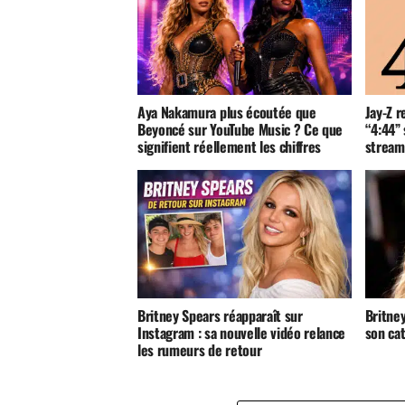
Aya Nakamura plus écoutée que
Jay-Z r
Beyoncé sur YouTube Music ? Ce que
“4:44” 
signifient réellement les chiffres
stream
Britney Spears réapparaît sur
Britney
Instagram : sa nouvelle vidéo relance
son ca
les rumeurs de retour