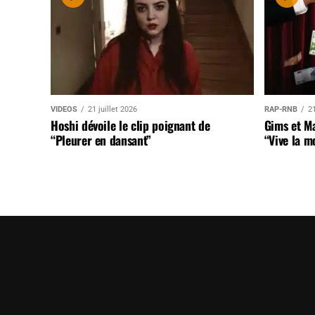
VIDEOS
21 juillet 2026
RAP-RNB
21
Hoshi dévoile le clip poignant de
Gims et Ma
“Pleurer en dansant”
“Vive la m