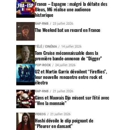
France – Espagne : malgré la défaite des
Bleus, M6 réalise une audience
historique
RAP-RNB
23 juillet 2026
The Weeknd bat un record en France
TÉLÉ / CINÉMA
14 juillet 2026
Tom Cruise méconnaissable dans la
première bande-annonce de “Digger”
POP-ROCK
24 juillet 2026
U2 et Martin Garrix dévoilent “Fireflies”,
leur nouvelle rencontre entre rock et
électro
RAP-RNB
21 juillet 2026
Gims et Mauvais Djo misent sur l’été avec
“Vive la monnaie”
VIDEOS
21 juillet 2026
Hoshi dévoile le clip poignant de
“Pleurer en dansant”