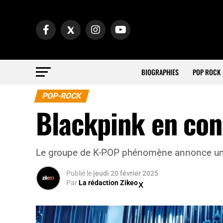
BIOGRAPHIES
POP ROCK
POP-ROCK
Blackpink en con
Le groupe de K-POP phénomène annonce une
Publié
le
jeudi 20 février 2025
Par
La rédaction Zikeo