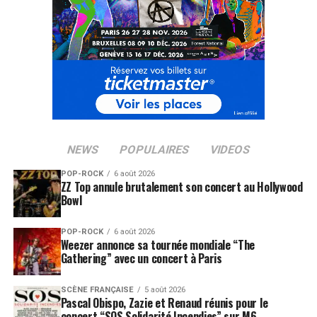
Groupama Stadium
de Lyon représentent une
opportunité unique de vivre une expérience
exceptionnelle.
RÉSERVER VOS BILLETS
SUJETS ASSOCIÉS:
CHRIS MARTIN
COLDPLAY
NEWS
POPULAIRES
VIDEOS
POP-ROCK
6 août 2026
ZZ Top annule brutalement son concert au Hollywood
Bowl
POP-ROCK
6 août 2026
Weezer annonce sa tournée mondiale “The
Gathering” avec un concert à Paris
SCÈNE FRANÇAISE
5 août 2026
Pascal Obispo, Zazie et Renaud réunis pour le
concert “SOS Solidarité Incendies” sur M6