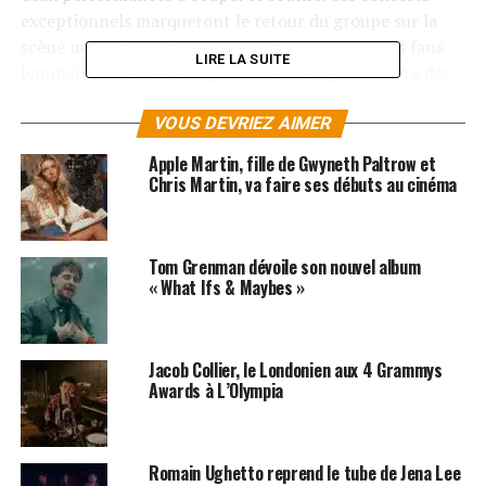
exceptionnels marqueront le retour du groupe sur la
scène musicale après une pause bien méritée. Les fans
LIRE LA SUITE
lyonnais auront ainsi l’opportunité unique de vivre des
moments magiques en assistant à ces 2 showss.
VOUS DEVRIEZ AIMER
Des billets très prisés
Apple Martin, fille de Gwyneth Paltrow et
Chris Martin, va faire ses débuts au cinéma
Ces 2 concerts promettent d’être rapidement complets,
il est donc conseillé aux amateurs de musique de se
procurer leurs billets dès que possible pour ne pas
Tom Grenman dévoile son nouvel album
manquer cet événement mémorable.
« What Ifs & Maybes »
Une scénographie à couper le
Jacob Collier, le Londonien aux 4 Grammys
souffle
Awards à L’Olympia
Le groupe de
Chris Martin
est réputé pour ses
performances scéniques grandioses, et ces concerts ne
Romain Ughetto reprend le tube de Jena Lee
feront pas exception. La scénographie, les jeux de