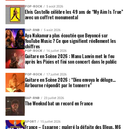
POP-ROCK
5 août 2026
Elvis Costello célèbre les 49 ans de “My Aim Is True”
avec un coffret monumental
RAP-RNB
5 août 2026
Aya Nakamura plus écoutée que Beyoncé sur
YouTube Music ? Ce que signifient réellement les
chiffres
POP-ROCK
16 juillet 2026
Guitare en Scène 2026 : Manu Lanvin met le feu
après les Pixies et fini son concert dans le public
POP-ROCK
17 juillet 2026
Guitare en Scène 2026 : “Dieu envoya le déluge…
Airbourne répondit par le tonnerre”
RAP-RNB
23 juillet 2026
The Weeknd bat un record en France
SPORT
15 juillet 2026
France – Espagne : malgré la défaite des Bleus, M6