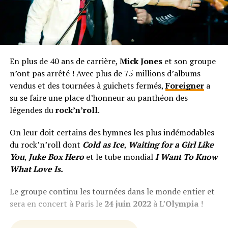
En plus de 40 ans de carrière,
Mick Jones
et son groupe
n’ont pas arrêté ! Avec plus de 75 millions d’albums
vendus et des tournées à guichets fermés,
Foreigner
a
su se faire une place d’honneur au panthéon des
légendes du
rock’n’roll
.
On leur doit certains des hymnes les plus indémodables
du rock’n’roll dont
Cold as Ice
,
Waiting for a Girl Like
You
,
Juke Box Hero
et le tube mondial
I Want To Know
What Love Is.
Le groupe continu les tournées dans le monde entier et
sera en concert à Paris le
24 juin 2022
à L’
Olympia
!