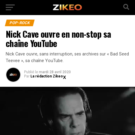
POP-ROCK
Nick Cave ouvre en non-stop sa
chaîne YouTube
Nick Cave ouvre, sans interruption, ses archives sur « Bad Seed
Teevee », sa chaîne YouTube.
Publié
le
mardi 28 avril 2020
Par
La rédaction Zikeo