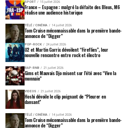
SPORT
15 juillet 2026
France – Espagne : malgré la défaite des Bleus, M6
réalise une audience historique
TÉLÉ / CINÉMA
14 juillet 2026
Tom Cruise méconnaissable dans la première bande-
annonce de “Digger”
POP-ROCK
24 juillet 2026
U2 et Martin Garrix dévoilent “Fireflies”, leur
nouvelle rencontre entre rock et électro
RAP-RNB
21 juillet 2026
Gims et Mauvais Djo misent sur l’été avec “Vive la
monnaie”
VIDEOS
21 juillet 2026
Hoshi dévoile le clip poignant de “Pleurer en
dansant”
TÉLÉ / CINÉMA
14 juillet 2026
Tom Cruise méconnaissable dans la première bande-
annonce de “Digger”