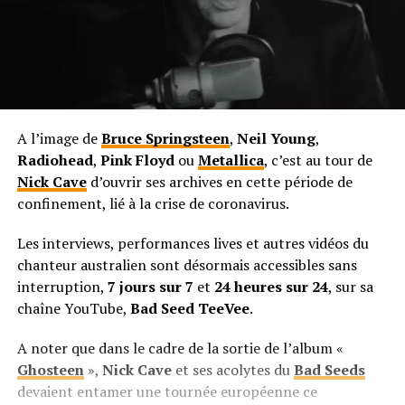
A l’image de
Bruce Springsteen
,
Neil Young
,
Radiohead
,
Pink Floyd
ou
Metallica
, c’est au tour de
Nick Cave
d’ouvrir ses archives en cette période de
confinement, lié à la crise de coronavirus.
Les interviews, performances lives et autres vidéos du
chanteur australien sont désormais accessibles sans
interruption,
7 jours sur 7
et
24 heures sur 24
, sur sa
chaîne YouTube,
Bad Seed TeeVee
.
A noter que dans le cadre de la sortie de l’album «
Ghosteen
»,
Nick Cave
et ses acolytes du
Bad Seeds
devaient entamer une tournée européenne ce