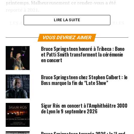
printemps. Malheureusement ce rendez-vous a été
reporté à 2021.
LIRE LA SUITE
LES ALBUMS DE NICK CAVE SONT DISPONIBLES
SUR
ITUNES
ET
AMAZON
VOUS DEVRIEZ AIMER
SUJETS ASSOCIÉS:
BRUCE SPRINGSTEEN
METALLICA
Bruce Springsteen honoré à Tribeca : Bono
NICK CAVE
RADIOHEAD
et Patti Smith transforment la cérémonie
en concert
Bruce Springsteen chez Stephen Colbert : le
Boss marque la fin du “Late Show”
Sigur Rós en concert à l’Amphithéâtre 3000
de Lyon le 9 septembre 2026
Bruce Springsteen tournée 2026 : le “Land