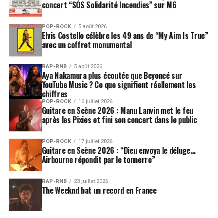
concert “SOS Solidarité Incendies” sur M6
POP-ROCK
5 août 2026
Elvis Costello célèbre les 49 ans de “My Aim Is True”
avec un coffret monumental
RAP-RNB
5 août 2026
Aya Nakamura plus écoutée que Beyoncé sur
YouTube Music ? Ce que signifient réellement les
chiffres
POP-ROCK
16 juillet 2026
Guitare en Scène 2026 : Manu Lanvin met le feu
après les Pixies et fini son concert dans le public
POP-ROCK
17 juillet 2026
Guitare en Scène 2026 : “Dieu envoya le déluge…
Airbourne répondit par le tonnerre”
RAP-RNB
23 juillet 2026
The Weeknd bat un record en France