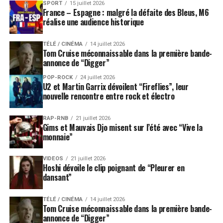
SPORT
15 juillet 2026
France – Espagne : malgré la défaite des Bleus, M6
réalise une audience historique
TÉLÉ / CINÉMA
14 juillet 2026
Tom Cruise méconnaissable dans la première bande-
annonce de “Digger”
POP-ROCK
24 juillet 2026
U2 et Martin Garrix dévoilent “Fireflies”, leur
nouvelle rencontre entre rock et électro
RAP-RNB
21 juillet 2026
Gims et Mauvais Djo misent sur l’été avec “Vive la
monnaie”
VIDEOS
21 juillet 2026
Hoshi dévoile le clip poignant de “Pleurer en
dansant”
TÉLÉ / CINÉMA
14 juillet 2026
Tom Cruise méconnaissable dans la première bande-
annonce de “Digger”