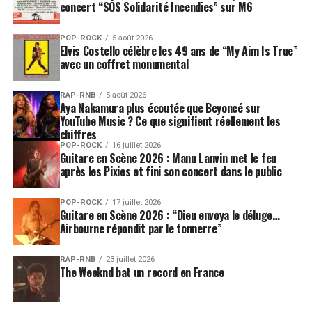
concert “SOS Solidarité Incendies” sur M6
POP-ROCK
5 août 2026
Elvis Costello célèbre les 49 ans de “My Aim Is True”
avec un coffret monumental
RAP-RNB
5 août 2026
Aya Nakamura plus écoutée que Beyoncé sur
YouTube Music ? Ce que signifient réellement les
chiffres
POP-ROCK
16 juillet 2026
Guitare en Scène 2026 : Manu Lanvin met le feu
après les Pixies et fini son concert dans le public
POP-ROCK
17 juillet 2026
Guitare en Scène 2026 : “Dieu envoya le déluge…
Airbourne répondit par le tonnerre”
RAP-RNB
23 juillet 2026
The Weeknd bat un record en France