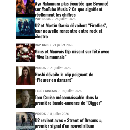
Aya Nakamura plus écoutée que Beyoncé
sur YouTube Music ? Ce que signifient
réellement les chiffres
POP-ROCK
24 juillet 2026
U2 et Martin Garrix dévoilent “Fireflies”,
leur nouvelle rencontre entre rock et
électro
RAP-RNB
21 juillet 2026
Gims et Mauvais Djo misent sur l’été avec
“Vive la monnaie”
VIDEOS
21 juillet 2026
Hoshi dévoile le clip poignant de
“Pleurer en dansant”
TÉLÉ / CINÉMA
14 juillet 2026
Tom Cruise méconnaissable dans la
première bande-annonce de “Digger”
VIDEOS
8 juillet 2026
U2 revient avec « Street of Dreams »,
premier signal d’un nouvel album