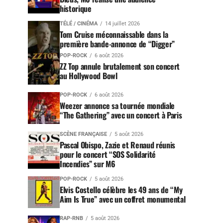
historique
TÉLÉ / CINÉMA
14 juillet 2026
Tom Cruise méconnaissable dans la
première bande-annonce de “Digger”
POP-ROCK
6 août 2026
ZZ Top annule brutalement son concert
au Hollywood Bowl
POP-ROCK
6 août 2026
Weezer annonce sa tournée mondiale
“The Gathering” avec un concert à Paris
SCÈNE FRANÇAISE
5 août 2026
Pascal Obispo, Zazie et Renaud réunis
pour le concert “SOS Solidarité
Incendies” sur M6
POP-ROCK
5 août 2026
Elvis Costello célèbre les 49 ans de “My
Aim Is True” avec un coffret monumental
RAP-RNB
5 août 2026