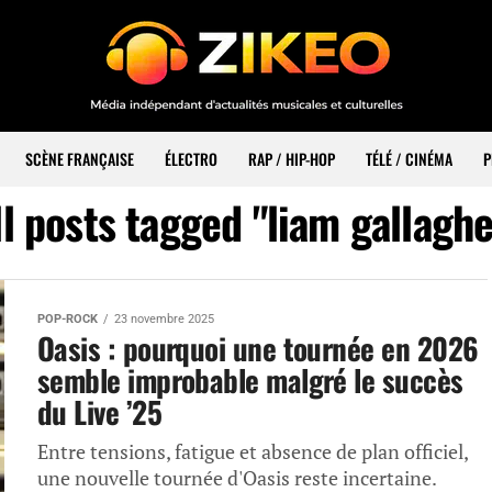
SCÈNE FRANÇAISE
ÉLECTRO
RAP / HIP-HOP
TÉLÉ / CINÉMA
P
ll posts tagged "liam gallaghe
POP-ROCK
23 novembre 2025
Oasis : pourquoi une tournée en 2026
semble improbable malgré le succès
du Live ’25
Entre tensions, fatigue et absence de plan officiel,
une nouvelle tournée d'Oasis reste incertaine.