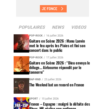
POPULAIRES
NEWS
VIDEOS
POP-ROCK
16 juillet 2026
Guitare en Scène 2026 : Manu Lanvin
met le feu après les Pixies et fini son
concert dans le public
POP-ROCK
17 juillet 2026
Guitare en Scène 2026 : “Dieu envoya le
déluge… Airbourne répondit par le
tonnerre”
RAP-RNB
23 juillet 2026
The Weeknd bat un record en France
SPORT
15 juillet 2026
France – Espagne : malgré la défaite des
Bleus, M6 réalise une audience