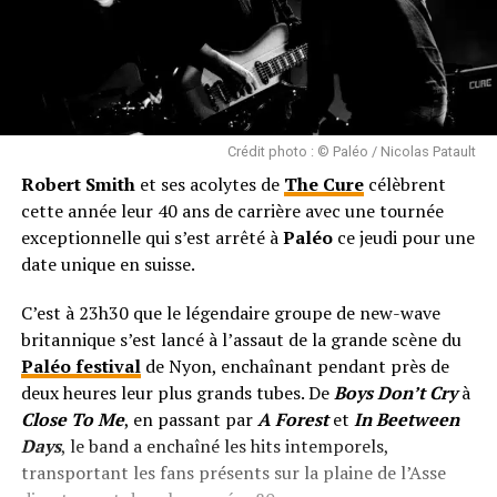
Crédit photo : © Paléo / Nicolas Patault
Robert Smith
et ses acolytes de
The Cure
célèbrent
cette année leur 40 ans de carrière avec une tournée
exceptionnelle qui s’est arrêté à
Paléo
ce jeudi pour une
date unique en suisse.
C’est à 23h30 que le légendaire groupe de new-wave
britannique s’est lancé à l’assaut de la grande scène du
Paléo festival
de Nyon, enchaînant pendant près de
deux heures leur plus grands tubes. De
Boys Don’t Cry
à
Close To Me
, en passant par
A Forest
et
In Beetween
Days
, le band a enchaîné les hits intemporels,
transportant les fans présents sur la plaine de l’Asse