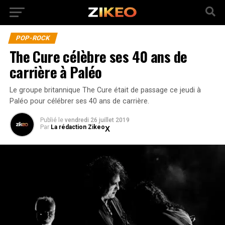
POP-ROCK
The Cure célèbre ses 40 ans de
carrière à Paléo
Le groupe britannique The Cure était de passage ce jeudi à
Paléo pour célébrer ses 40 ans de carrière.
Publié
le
vendredi 26 juillet 2019
Par
La rédaction Zikeo