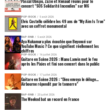
Pascal Obispo, Zazie et Renaud réunis pour le
concert “SOS Solidarité Incendies” sur M6
POP-ROCK
5 août 2026
Elvis Costello célèbre les 49 ans de “My Aim Is True”
avec un coffret monumental
RAP-RNB
5 août 2026
Aya Nakamura plus écoutée que Beyoncé sur
YouTube Music ? Ce que signifient réellement les
chiffres
POP-ROCK
16 juillet 2026
Guitare en Scène 2026 : Manu Lanvin met le feu
après les Pixies et fini son concert dans le public
POP-ROCK
17 juillet 2026
Guitare en Scène 2026 : “Dieu envoya le déluge…
Airbourne répondit par le tonnerre”
RAP-RNB
23 juillet 2026
The Weeknd bat un record en France