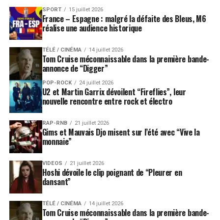
SPORT
15 juillet 2026
France – Espagne : malgré la défaite des Bleus, M6
réalise une audience historique
TÉLÉ / CINÉMA
14 juillet 2026
Tom Cruise méconnaissable dans la première bande-
annonce de “Digger”
POP-ROCK
24 juillet 2026
U2 et Martin Garrix dévoilent “Fireflies”, leur
nouvelle rencontre entre rock et électro
RAP-RNB
21 juillet 2026
Gims et Mauvais Djo misent sur l’été avec “Vive la
monnaie”
VIDEOS
21 juillet 2026
Hoshi dévoile le clip poignant de “Pleurer en
dansant”
TÉLÉ / CINÉMA
14 juillet 2026
Tom Cruise méconnaissable dans la première bande-