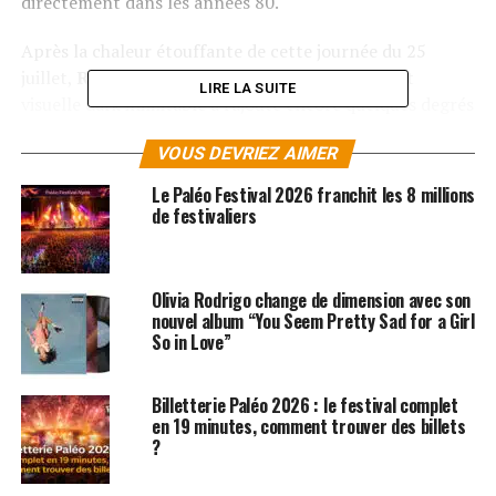
directement dans les années 80.
Après la chaleur étouffante de cette journée du 25
juillet,
Robert Smith
et son esthétique sonore et
LIRE LA SUITE
visuelle dark inimitable a rajouté encore quelques degrés
supplémentaires à la température ambiante, imprimant
VOUS DEVRIEZ AIMER
un peu plus sa marque au rang de véritable icône de
toute une génération.
Le Paléo Festival 2026 franchit les 8 millions
de festivaliers
LES ALBUMS DE THE CURE SONT DISPONIBLES
SUR AMAZON
Olivia Rodrigo change de dimension avec son
nouvel album “You Seem Pretty Sad for a Girl
SUJETS ASSOCIÉS:
PALÉO FESTIVAL
ROBERT SMITH
THE CURE
So in Love”
Billetterie Paléo 2026 : le festival complet
en 19 minutes, comment trouver des billets
?