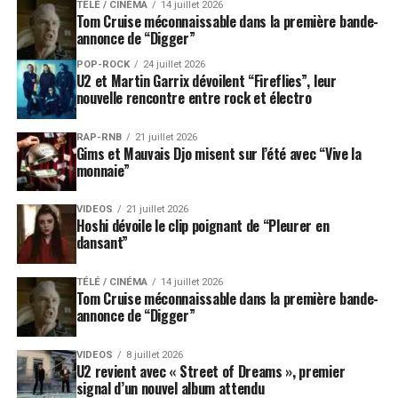
TÉLÉ / CINÉMA
14 juillet 2026
Tom Cruise méconnaissable dans la première bande-
annonce de “Digger”
POP-ROCK
24 juillet 2026
U2 et Martin Garrix dévoilent “Fireflies”, leur
nouvelle rencontre entre rock et électro
RAP-RNB
21 juillet 2026
Gims et Mauvais Djo misent sur l’été avec “Vive la
monnaie”
VIDEOS
21 juillet 2026
Hoshi dévoile le clip poignant de “Pleurer en
dansant”
TÉLÉ / CINÉMA
14 juillet 2026
Tom Cruise méconnaissable dans la première bande-
annonce de “Digger”
VIDEOS
8 juillet 2026
U2 revient avec « Street of Dreams », premier
signal d’un nouvel album attendu