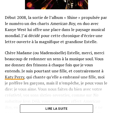
Début 2008, la sortie de l’album « Shine » propulsée par
le numéro un des charts
American Boy
, en duo avec
Kanye West lui offre une place dans le paysage musical
mondial. J’ai décidé pour cette chronique d’écrire une
lettre ouverte à la magnifique et grandiose Estelle.
Chère Madame (ou Mademoiselle) Estelle, merci, merci
beaucoup de redonner un sens à la musique soul. Vous
me donnez des frissons à chaque fois que je vous
entends. Je suis pourtant une fille, et contrairement à
Katy Perry
, qui chante qu’elle a embrassé une fille, moi
je préfère les garçons, mais il n’empêche, je peux vous le
dire: je vous aime. Vous nous faites du bien avec votre
créativté, vos sons sixties-seventies, comme sur
No
substitue love
. Déjà, vous nous aviez offert
American
Boy
, en collaboration avec le grand Kanye West. Je ne
LIRE LA SUITE