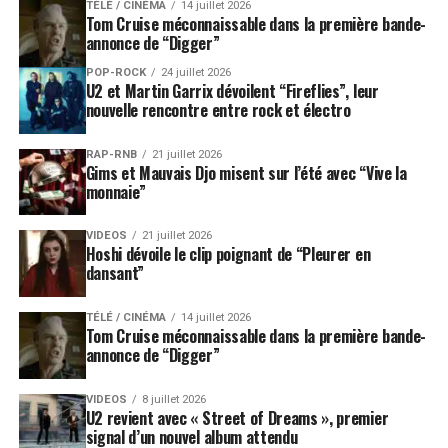
TÉLÉ / CINÉMA
14 juillet 2026
Tom Cruise méconnaissable dans la première bande-
annonce de “Digger”
POP-ROCK
24 juillet 2026
U2 et Martin Garrix dévoilent “Fireflies”, leur
nouvelle rencontre entre rock et électro
RAP-RNB
21 juillet 2026
Gims et Mauvais Djo misent sur l’été avec “Vive la
monnaie”
VIDEOS
21 juillet 2026
Hoshi dévoile le clip poignant de “Pleurer en
dansant”
TÉLÉ / CINÉMA
14 juillet 2026
Tom Cruise méconnaissable dans la première bande-
annonce de “Digger”
VIDEOS
8 juillet 2026
U2 revient avec « Street of Dreams », premier
signal d’un nouvel album attendu