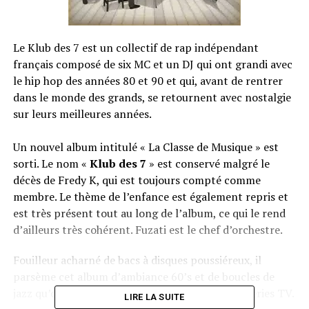
Le Klub des 7 est un collectif de rap indépendant
français composé de six MC et un DJ qui ont grandi avec
le hip hop des années 80 et 90 et qui, avant de rentrer
dans le monde des grands, se retournent avec nostalgie
sur leurs meilleures années.
Un nouvel album intitulé « La Classe de Musique » est
sorti. Le nom «
Klub des 7
» est conservé malgré le
décès de Fredy K, qui est toujours compté comme
membre. Le thème de l’enfance est également repris et
est très présent tout au long de l’album, ce qui le rend
d’ailleurs très cohérent. Fuzati est le chef d’orchestre.
Fouilleur acharné de bacs à disques poussiéreux, il
parsème cet album d’ambiance 60’s et de boucles de
jazz qu’on croirait tout droit sorties de vieilles séries TV.
LIRE LA SUITE