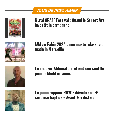
Fidèle au « golden years » du hip hop, Fuzati y ajoute de
VOUS DEVRIEZ AIMER
grosses rythmiques mettant en valeur les flows de toute
la petite bande ainsi que les scratchs old-school de
Rural GRAFF Festival : Quand le Street Art
Detect. Passer la porte de la classe de musique, c’est
investit la campagne
revenir à un hip-hop qui, à l’instar d’un rêve d’enfant, se
doit de ne jamais mourir. L’album est disponible sur
iTunes
et
Amazon
!
IAM au Paléo 2024 : une masterclass rap
made in Marseille
SUJETS ASSOCIÉS:
HIP HOP
IAM
KAARIS
NTM
RAP
Le rappeur Akhenaton retient son souffle
pour la Méditerranée.
Le jeune rappeur ROYCE dévoile son EP
surprise baptisé « Avant-Gardiste »