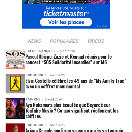
NEWS
POPULAIRES
VIDEOS
SCÈNE FRANÇAISE
5 août 2026
Pascal Obispo, Zazie et Renaud réunis pour le
concert “SOS Solidarité Incendies” sur M6
POP-ROCK
5 août 2026
Elvis Costello célèbre les 49 ans de “My Aim Is True”
avec un coffret monumental
RAP-RNB
5 août 2026
Aya Nakamura plus écoutée que Beyoncé sur
YouTube Music ? Ce que signifient réellement les
chiffres
POP-ROCK
5 août 2026
Ariana Grande confirme sa pause après sa tournée