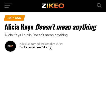
RAP-RNB
Alicia Keys
Doesn’t mean anything
Alicia Keys Le clip Doesn't mean anything
Publié
le
samedi 24 octobre 2009
Par
La rédaction Zikeo