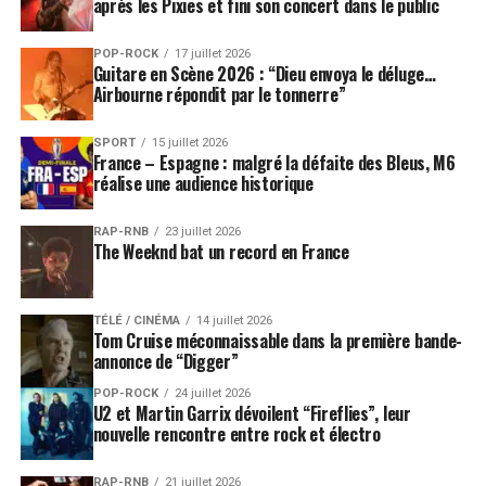
après les Pixies et fini son concert dans le public
POP-ROCK
17 juillet 2026
Guitare en Scène 2026 : “Dieu envoya le déluge…
Airbourne répondit par le tonnerre”
SPORT
15 juillet 2026
France – Espagne : malgré la défaite des Bleus, M6
réalise une audience historique
RAP-RNB
23 juillet 2026
The Weeknd bat un record en France
TÉLÉ / CINÉMA
14 juillet 2026
Tom Cruise méconnaissable dans la première bande-
annonce de “Digger”
POP-ROCK
24 juillet 2026
U2 et Martin Garrix dévoilent “Fireflies”, leur
nouvelle rencontre entre rock et électro
RAP-RNB
21 juillet 2026