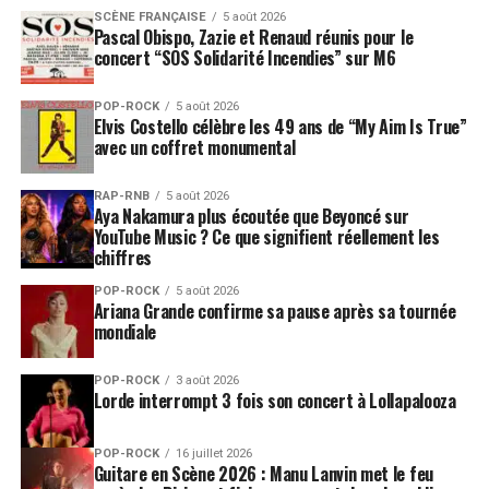
SCÈNE FRANÇAISE
5 août 2026
Pascal Obispo, Zazie et Renaud réunis pour le
concert “SOS Solidarité Incendies” sur M6
POP-ROCK
5 août 2026
Elvis Costello célèbre les 49 ans de “My Aim Is True”
avec un coffret monumental
RAP-RNB
5 août 2026
Aya Nakamura plus écoutée que Beyoncé sur
YouTube Music ? Ce que signifient réellement les
chiffres
POP-ROCK
5 août 2026
Ariana Grande confirme sa pause après sa tournée
mondiale
POP-ROCK
3 août 2026
Lorde interrompt 3 fois son concert à Lollapalooza
POP-ROCK
16 juillet 2026
Guitare en Scène 2026 : Manu Lanvin met le feu