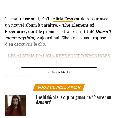
La chanteuse soul, r’n’b,
Alicia Keys
est de retour avec
un nouvel album à paraître, «
The Element of
Freedom
« , dont le premier extrait est intitulé
Doesn’t
mean anything
. Aujourd’hui, Zikeo.net vous propose
d’en découvrir le clip.
LES ALBUMS D’ALICIA KEYS SONT DISPONIBLES
ICI
LIRE LA SUITE
SUJETS ASSOCIÉS:
ALICIA KEYS
CLIPS
VOUS DEVRIEZ AIMER
Hoshi dévoile le clip poignant de “Pleurer en
dansant”