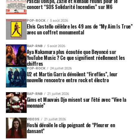
Pascal Obispo, Zazie et Renaud réunis pour le
concert “SOS Solidarité Incendies” sur M6
POP-ROCK
5 août 2026
Elvis Costello célèbre les 49 ans de “My Aim Is True”
avec un coffret monumental
RAP-RNB
5 août 2026
Aya Nakamura plus écoutée que Beyoncé sur
YouTube Music ? Ce que signifient réellement les
chiffres
POP-ROCK
24 juillet 2026
U2 et Martin Garrix dévoilent “Fireflies”, leur
nouvelle rencontre entre rock et électro
RAP-RNB
21 juillet 2026
Gims et Mauvais Djo misent sur l’été avec “Vive la
monnaie”
VIDEOS
21 juillet 2026
Hoshi dévoile le clip poignant de “Pleurer en
dansant”