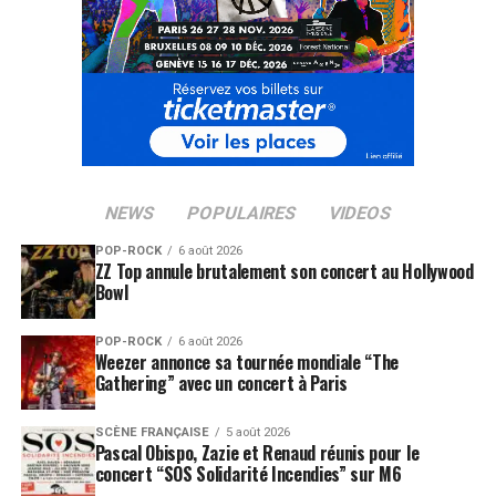
NEWS
POPULAIRES
VIDEOS
POP-ROCK
6 août 2026
SUJETS ASSOCIÉS:
LA ROUX
PHOENIX
ZZ Top annule brutalement son concert au Hollywood
Bowl
POP-ROCK
6 août 2026
Weezer annonce sa tournée mondiale “The
Gathering” avec un concert à Paris
SCÈNE FRANÇAISE
5 août 2026
Pascal Obispo, Zazie et Renaud réunis pour le
concert “SOS Solidarité Incendies” sur M6