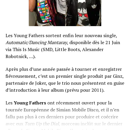
Les Young Fathers sortent enfin leur nouveau single,
Automatic/Dancing Mantaray
, disponible dès le 21 Juin
via This Is Music (SMD, Little Boots, Alexander
Robotnick, …).
Après plus d’une année passée à tourner et enregistrer
fiévreusement, c’est un premier single produit par Ginz,
partenaire de Joker, que le trio nous présentent en guise
d’introduction à leur album (prévu pour 2011).
Les
Young Fathers
ont récemment ouvert pour la
tournée Européenne de Simian Mobile Disco, et il n’en
fallu pas plus à ces derniers pour produire et coécrire
avec eux
Turn Up the Dial
, morceau inclût sur le dernier