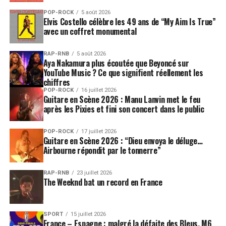
POP-ROCK
5 août 2026
Elvis Costello célèbre les 49 ans de “My Aim Is True”
avec un coffret monumental
RAP-RNB
5 août 2026
Aya Nakamura plus écoutée que Beyoncé sur
YouTube Music ? Ce que signifient réellement les
chiffres
POP-ROCK
16 juillet 2026
Guitare en Scène 2026 : Manu Lanvin met le feu
après les Pixies et fini son concert dans le public
POP-ROCK
17 juillet 2026
Guitare en Scène 2026 : “Dieu envoya le déluge…
Airbourne répondit par le tonnerre”
RAP-RNB
23 juillet 2026
The Weeknd bat un record en France
SPORT
15 juillet 2026
France – Espagne : malgré la défaite des Bleus, M6