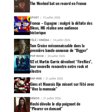
The Weeknd bat un record en France
SPORT
15 juillet 2026
France – Espagne : malgré la défaite des
Bleus, M6 réalise une audience
historique
TÉLÉ / CINÉMA
14 juillet 2026
Tom Cruise méconnaissable dans la
première bande-annonce de “Digger”
POP-ROCK
24 juillet 2026
U2 et Martin Garrix dévoilent “Fireflies”,
leur nouvelle rencontre entre rock et
électro
RAP-RNB
21 juillet 2026
Gims et Mauvais Djo misent sur l’été avec
“Vive la monnaie”
VIDEOS
21 juillet 2026
Hoshi dévoile le clip poignant de
“Pleurer en dansant”