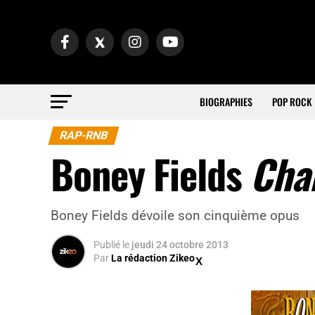
BIOGRAPHIES
POP ROCK
RAP-RNB
Boney Fields
Chan
Boney Fields dévoile son cinquième opus
Publié
le
jeudi 24 octobre 2013
Par
La rédaction Zikeo