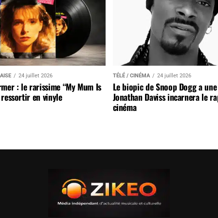
AISE
24 juillet 2026
TÉLÉ / CINÉMA
24 juillet 2026
mer : le rarissime “My Mum Is
Le biopic de Snoop Dogg a une 
ressortir en vinyle
Jonathan Daviss incarnera le r
cinéma