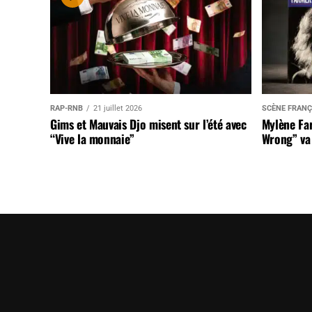
RAP-RNB
21 juillet 2026
SCÈNE FRANÇ
Gims et Mauvais Djo misent sur l’été avec
Mylène Far
“Vive la monnaie”
Wrong” va 