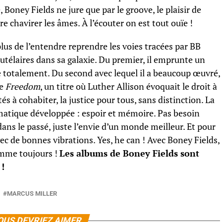
 Boney Fields ne jure que par le groove, le plaisir de
ire chavirer les âmes. À l’écouter on est tout ouïe !
lus de l’entendre reprendre les voies tracées par BB
tutélaires dans sa galaxie. Du premier, il emprunte un
e totalement. Du second avec lequel il a beaucoup œuvré,
de
Freedom
, un titre où Luther Allison évoquait le droit à
s à cohabiter, la justice pour tous, sans distinction. La
atique développée : espoir et mémoire. Pas besoin
dans le passé, juste l’envie d’un monde meilleur. Et pour
ec de bonnes vibrations. Yes, he can ! Avec Boney Fields,
omme toujours !
Les albums de Boney Fields sont
!
MARCUS MILLER
OUS DEVRIEZ AIMER