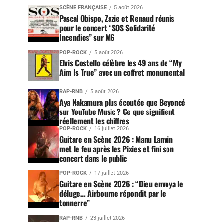
SCÈNE FRANÇAISE
5 août 2026
Pascal Obispo, Zazie et Renaud réunis
pour le concert “SOS Solidarité
Incendies” sur M6
POP-ROCK
5 août 2026
Elvis Costello célèbre les 49 ans de “My
Aim Is True” avec un coffret monumental
RAP-RNB
5 août 2026
Aya Nakamura plus écoutée que Beyoncé
sur YouTube Music ? Ce que signifient
réellement les chiffres
POP-ROCK
16 juillet 2026
Guitare en Scène 2026 : Manu Lanvin
met le feu après les Pixies et fini son
concert dans le public
POP-ROCK
17 juillet 2026
Guitare en Scène 2026 : “Dieu envoya le
déluge… Airbourne répondit par le
tonnerre”
RAP-RNB
23 juillet 2026