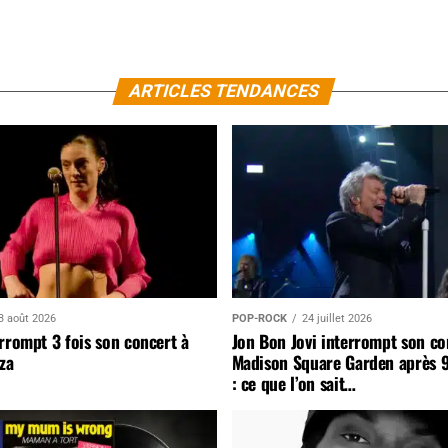
ARTICLES TENDANCES
3 août 2026
POP-ROCK
24 juillet 2026
rrompt 3 fois son concert à
Jon Bon Jovi interrompt son co
za
Madison Square Garden après 
: ce que l’on sait…