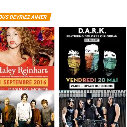
OUS DEVRIEZ AIMER
einhart en concert à Paris le
D.A.R.K. en concert au Divan du
tembre 2016
Monde