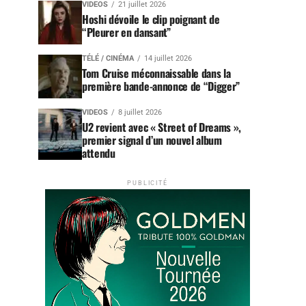
VIDEOS
21 juillet 2026
Hoshi dévoile le clip poignant de
“Pleurer en dansant”
TÉLÉ / CINÉMA
14 juillet 2026
Tom Cruise méconnaissable dans la
première bande-annonce de “Digger”
VIDEOS
8 juillet 2026
U2 revient avec « Street of Dreams »,
premier signal d’un nouvel album
attendu
PUBLICITÉ