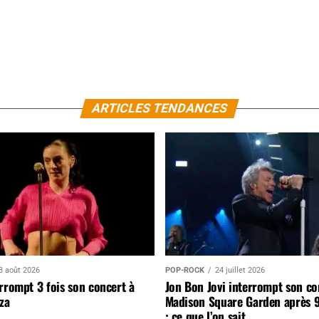
ARTICLES TENDANCES
3 août 2026
POP-ROCK
24 juillet 2026
rrompt 3 fois son concert à
Jon Bon Jovi interrompt son co
za
Madison Square Garden après 
: ce que l’on sait…