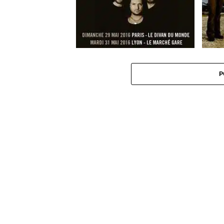
Le groupe Haken en tournée
Hinder
française
à Paris
P