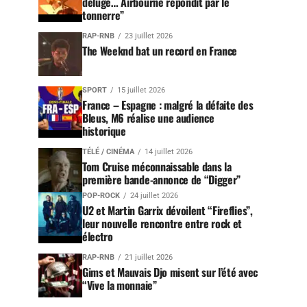
déluge… Airbourne répondit par le
tonnerre”
RAP-RNB
23 juillet 2026
The Weeknd bat un record en France
SPORT
15 juillet 2026
France – Espagne : malgré la défaite des
Bleus, M6 réalise une audience
historique
TÉLÉ / CINÉMA
14 juillet 2026
Tom Cruise méconnaissable dans la
première bande-annonce de “Digger”
POP-ROCK
24 juillet 2026
U2 et Martin Garrix dévoilent “Fireflies”,
leur nouvelle rencontre entre rock et
électro
RAP-RNB
21 juillet 2026
Gims et Mauvais Djo misent sur l’été avec
“Vive la monnaie”