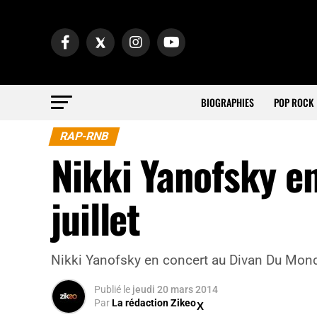
BIOGRAPHIES
POP ROCK
RAP-RNB
Nikki Yanofsky en
juillet
Nikki Yanofsky en concert au Divan Du Mon
Publié
le
jeudi 20 mars 2014
Par
La rédaction Zikeo