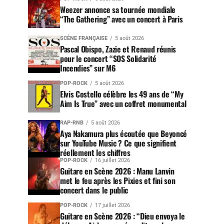
Weezer annonce sa tournée mondiale
“The Gathering” avec un concert à Paris
SCÈNE FRANÇAISE
5 août 2026
Pascal Obispo, Zazie et Renaud réunis
pour le concert “SOS Solidarité
Incendies” sur M6
POP-ROCK
5 août 2026
Elvis Costello célèbre les 49 ans de “My
Aim Is True” avec un coffret monumental
RAP-RNB
5 août 2026
Aya Nakamura plus écoutée que Beyoncé
sur YouTube Music ? Ce que signifient
réellement les chiffres
POP-ROCK
16 juillet 2026
Guitare en Scène 2026 : Manu Lanvin
met le feu après les Pixies et fini son
concert dans le public
POP-ROCK
17 juillet 2026
Guitare en Scène 2026 : “Dieu envoya le