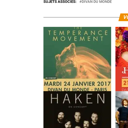
SUJETS ASSOCIÉS:
DIVAN DU MONDE
V
The Temperance Movement en
Haley R
concert au Divan du Monde
21 sep