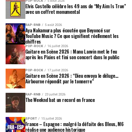
POP-ROCK
5 août 2026
Elvis Costello célèbre les 49 ans de “My Aim Is True”
avec un coffret monumental
RAP-RNB
5 août 2026
Aya Nakamura plus écoutée que Beyoncé sur
YouTube Music ? Ce que signifient réellement les
chiffres
POP-ROCK
16 juillet 2026
Guitare en Scène 2026 : Manu Lanvin met le feu
après les Pixies et fini son concert dans le public
POP-ROCK
17 juillet 2026
Guitare en Scène 2026 : “Dieu envoya le déluge…
Airbourne répondit par le tonnerre”
RAP-RNB
23 juillet 2026
The Weeknd bat un record en France
SPORT
15 juillet 2026
France – Espagne : malgré la défaite des Bleus, M6
réalise une audience historique