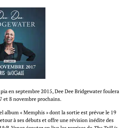
mpia en septembre 2015, Dee Dee Bridgewater foulera
es 7 et 8 novembre prochains.
el album « Memphis » dont la sortie est prévue le 19
retour à ses débuts et offre une révision inédite des
R&B. Venez écouter en live les reprises de
The Trill is