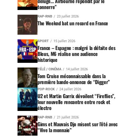
déluge… Airbourne répondit par le
tonnerre”
RAP-RNB
23 juillet 2026
The Weeknd bat un record en France
SPORT
15 juillet 2026
France – Espagne : malgré la défaite des
Bleus, M6 réalise une audience
historique
TÉLÉ / CINÉMA
14 juillet 2026
Tom Cruise méconnaissable dans la
première bande-annonce de “Digger”
POP-ROCK
24 juillet 2026
U2 et Martin Garrix dévoilent “Fireflies”,
leur nouvelle rencontre entre rock et
électro
RAP-RNB
21 juillet 2026
Gims et Mauvais Djo misent sur l’été avec
“Vive la monnaie”