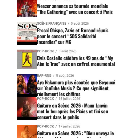
Weezer annonce sa tournée mondiale
“The Gathering” avec un concert à Paris
SCÈNE FRANÇAISE
5 août 2026
Pascal Obispo, Zazie et Renaud réunis
pour le concert “SOS Solidarité
Incendies” sur M6
POP-ROCK
5 août 2026
Elvis Costello célèbre les 49 ans de “My
Aim Is True” avec un coffret monumental
RAP-RNB
5 août 2026
Aya Nakamura plus écoutée que Beyoncé
sur YouTube Music ? Ce que signifient
réellement les chiffres
POP-ROCK
16 juillet 2026
Guitare en Scène 2026 : Manu Lanvin
met le feu après les Pixies et fini son
concert dans le public
POP-ROCK
17 juillet 2026
Guitare en Scène 2026 : “Dieu envoya le