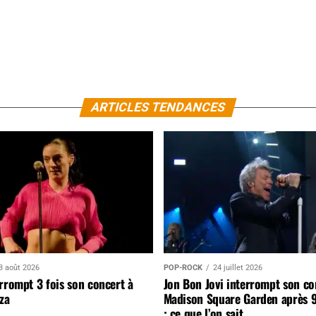
ARTICLES TENDANCES
3 août 2026
POP-ROCK
24 juillet 2026
rrompt 3 fois son concert à
Jon Bon Jovi interrompt son co
za
Madison Square Garden après 
: ce que l’on sait…