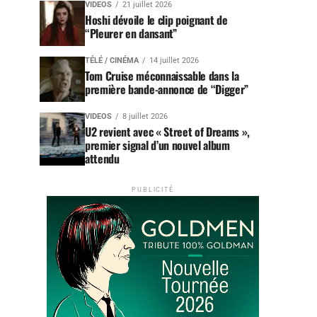
VIDEOS
21 juillet 2026
Hoshi dévoile le clip poignant de
“Pleurer en dansant”
TÉLÉ / CINÉMA
14 juillet 2026
Tom Cruise méconnaissable dans la
première bande-annonce de “Digger”
VIDEOS
8 juillet 2026
U2 revient avec « Street of Dreams »,
premier signal d’un nouvel album
attendu
PUBLICITÉ