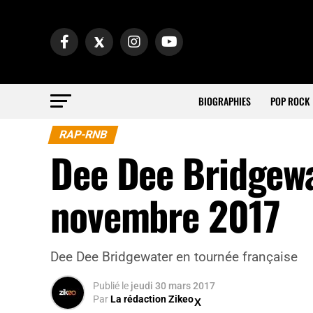
BIOGRAPHIES
POP ROCK
RAP-RNB
Dee Dee Bridgewat
novembre 2017
Dee Dee Bridgewater en tournée française
Publié
le
jeudi 30 mars 2017
Par
La rédaction Zikeo