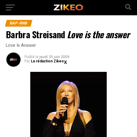
RAP-RNB
Barbra Streisand
Love is the answer
Love Is Answer
Publié
le
jeudi 25 juin 2009
Par
La rédaction Zikeo