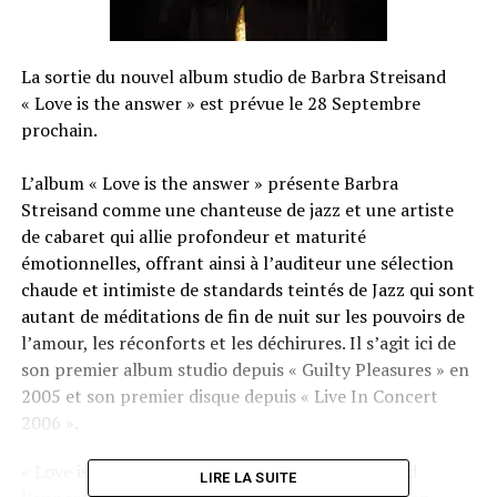
La sortie du nouvel album studio de Barbra Streisand
« Love is the answer » est prévue le 28 Septembre
prochain.
L’album « Love is the answer » présente Barbra
Streisand comme une chanteuse de jazz et une artiste
de cabaret qui allie profondeur et maturité
émotionnelles, offrant ainsi à l’auditeur une sélection
chaude et intimiste de standards teintés de Jazz qui sont
autant de méditations de fin de nuit sur les pouvoirs de
l’amour, les réconforts et les déchirures. Il s’agit ici de
son premier album studio depuis « Guilty Pleasures » en
2005 et son premier disque depuis « Live In Concert
2006 ».
« Love is the answer » a donné à Barbra Streisand
LIRE LA SUITE