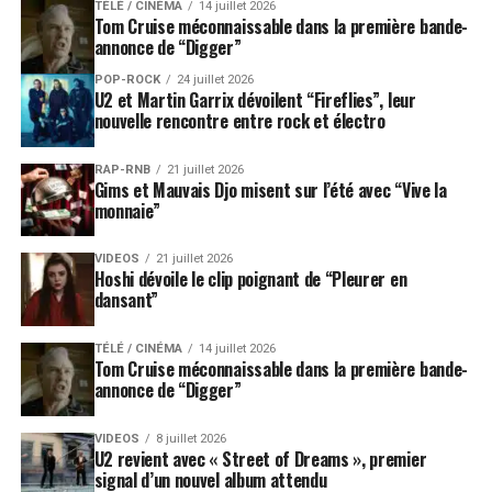
TÉLÉ / CINÉMA
14 juillet 2026
Tom Cruise méconnaissable dans la première bande-
annonce de “Digger”
POP-ROCK
24 juillet 2026
U2 et Martin Garrix dévoilent “Fireflies”, leur
nouvelle rencontre entre rock et électro
RAP-RNB
21 juillet 2026
Gims et Mauvais Djo misent sur l’été avec “Vive la
monnaie”
VIDEOS
21 juillet 2026
Hoshi dévoile le clip poignant de “Pleurer en
dansant”
TÉLÉ / CINÉMA
14 juillet 2026
Tom Cruise méconnaissable dans la première bande-
annonce de “Digger”
VIDEOS
8 juillet 2026
U2 revient avec « Street of Dreams », premier
signal d’un nouvel album attendu