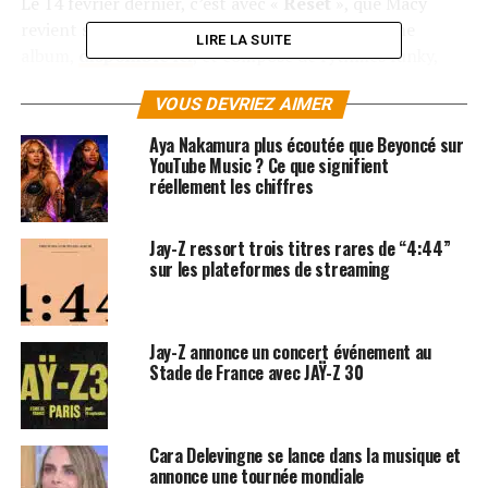
Le 14 février dernier, c’est avec «
Reset
», que Macy
revient sur le devant de la scène. Avec un onzième
LIRE LA SUITE
album,
disponible ici
, et composé de rythmes funky,
phrasés hip-hop et des arrangements jazzy, l’Américaine
VOUS DEVRIEZ AIMER
a une nouvelle fois séduit son public !
Aya Nakamura plus écoutée que Beyoncé sur
C’est en concert que Macy donne le meilleur d’elle-
YouTube Music ? Ce que signifient
même, dévoilant une présence vocale puissante et une
réellement les chiffres
personnalité hors du commun. Elle sera sur la scène de
L’
Olympia
à
Paris
le
7 novembre 2023
ainsi qu’au
Jay-Z ressort trois titres rares de “4:44”
6MIC
à
Aix en Provence
le
18 novembre 2023
.
sur les plateformes de streaming
RÉSERVER VOS BILLETS
Jay-Z annonce un concert événement au
Stade de France avec JAŸ-Z 30
SUJETS ASSOCIÉS:
BEYONCÉ
MACY GRAY
RIHANNA
Cara Delevingne se lance dans la musique et
annonce une tournée mondiale