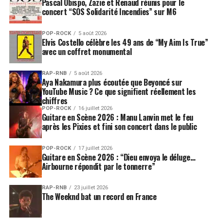
Pascal Obispo, Zazie et Renaud réunis pour le
Paléo ! C’était incroyable. Pas la dernière fois, promis ! »
.
concert “SOS Solidarité Incendies” sur M6
Quel bilan ?
POP-ROCK
5 août 2026
Elvis Costello célèbre les 49 ans de “My Aim Is True”
Le passage de
Will Smith
au
Paléo Festival 2025
avec un coffret monumental
n’était pas qu’un simple concert : c’était une
déclaration d’amour à la musique, aux années 90, et à la
RAP-RNB
5 août 2026
Aya Nakamura plus écoutée que Beyoncé sur
possibilité de se réinventer. Entre nostalgie assumée et
YouTube Music ? Ce que signifient réellement les
maturité nouvelle, l’ancien
Prince de Bel-Air
a prouvé
chiffres
qu’il pouvait encore régner… au moins le temps d’une
POP-ROCK
16 juillet 2026
Guitare en Scène 2026 : Manu Lanvin met le feu
nuit magique à Nyon.
après les Pixies et fini son concert dans le public
LES ALBUMS DE WILL SMITH SONT DISPONIBLES
POP-ROCK
17 juillet 2026
SUR AMAZON
Guitare en Scène 2026 : “Dieu envoya le déluge…
Airbourne répondit par le tonnerre”
SUJETS ASSOCIÉS:
PALÉO FESTIVAL
WILL SMITH
RAP-RNB
23 juillet 2026
The Weeknd bat un record en France