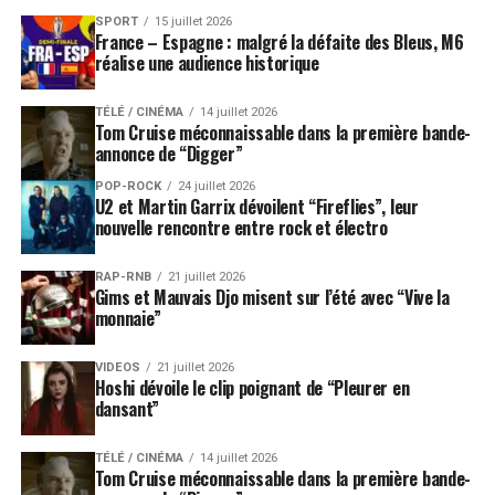
SPORT
15 juillet 2026
France – Espagne : malgré la défaite des Bleus, M6
réalise une audience historique
TÉLÉ / CINÉMA
14 juillet 2026
Tom Cruise méconnaissable dans la première bande-
annonce de “Digger”
POP-ROCK
24 juillet 2026
U2 et Martin Garrix dévoilent “Fireflies”, leur
nouvelle rencontre entre rock et électro
RAP-RNB
21 juillet 2026
Gims et Mauvais Djo misent sur l’été avec “Vive la
monnaie”
VIDEOS
21 juillet 2026
Hoshi dévoile le clip poignant de “Pleurer en
dansant”
TÉLÉ / CINÉMA
14 juillet 2026
Tom Cruise méconnaissable dans la première bande-