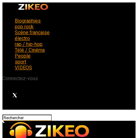
Biographies
pop rock
Scène française
électro
rap / hip-hop
Télé / Cinéma
People
sport
VIDEOS
Connectez-vous