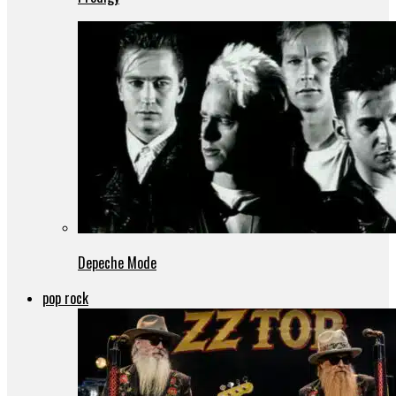
Depeche Mode
pop rock