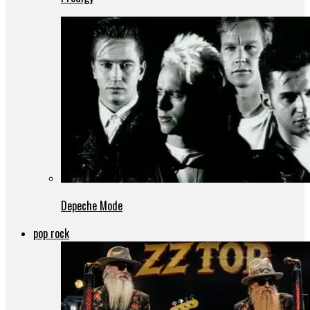
Depeche Mode
pop rock