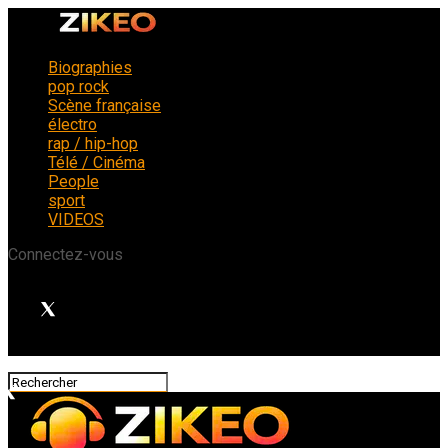
Biographies
pop rock
Scène française
électro
rap / hip-hop
Télé / Cinéma
People
sport
VIDEOS
Connectez-vous