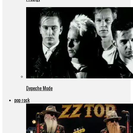
Depeche Mode
pop rock