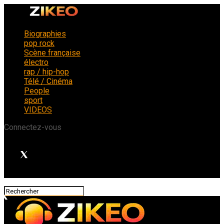
Biographies
pop rock
Scène française
électro
rap / hip-hop
Télé / Cinéma
People
sport
VIDEOS
Connectez-vous