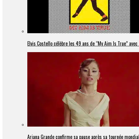
Elvis Costello célèbre les 49 ans de “My Aim Is True” ave
Ariana Grande confirme sa pause après sa tournée mondia