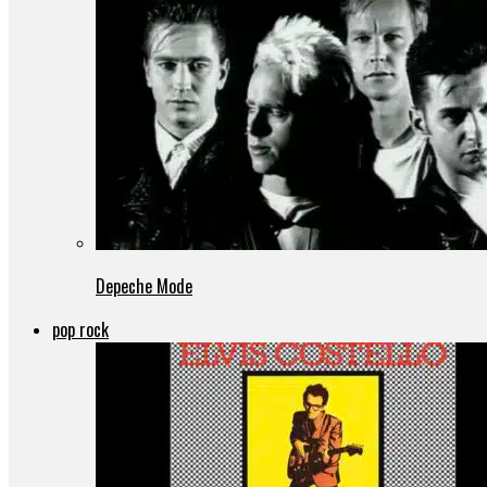
Depeche Mode
pop rock