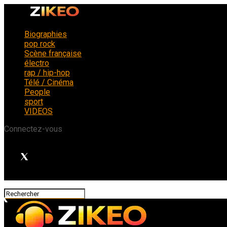
Biographies
pop rock
Scène française
électro
rap / hip-hop
Télé / Cinéma
People
sport
VIDEOS
Connectez-vous