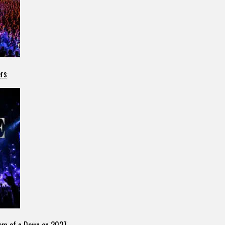
ers
tem of a Down en 2027