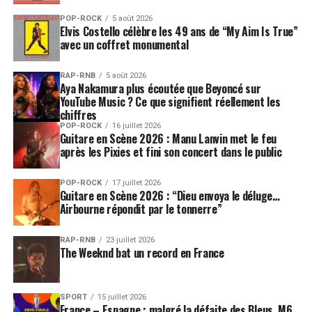
POP-ROCK
5 août 2026
Elvis Costello célèbre les 49 ans de “My Aim Is True”
avec un coffret monumental
RAP-RNB
5 août 2026
Aya Nakamura plus écoutée que Beyoncé sur
YouTube Music ? Ce que signifient réellement les
chiffres
POP-ROCK
16 juillet 2026
Guitare en Scène 2026 : Manu Lanvin met le feu
après les Pixies et fini son concert dans le public
POP-ROCK
17 juillet 2026
Guitare en Scène 2026 : “Dieu envoya le déluge…
Airbourne répondit par le tonnerre”
RAP-RNB
23 juillet 2026
The Weeknd bat un record en France
SPORT
15 juillet 2026
France – Espagne : malgré la défaite des Bleus, M6