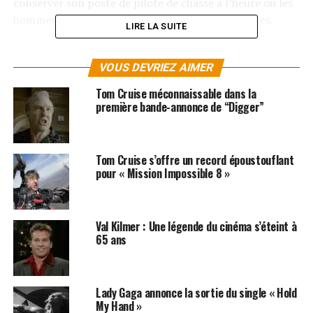
conserver son poste de pilote de chasse à l’heure où les
hommes de sa trempe se font de plus en plus rares.
LIRE LA SUITE
SUJETS ASSOCIÉS:
TOM CRUISE
VOUS DEVRIEZ AIMER
Tom Cruise méconnaissable dans la
première bande-annonce de “Digger”
Tom Cruise s’offre un record époustouflant
pour « Mission Impossible 8 »
Val Kilmer : Une légende du cinéma s’éteint à
65 ans
Lady Gaga annonce la sortie du single « Hold
My Hand »