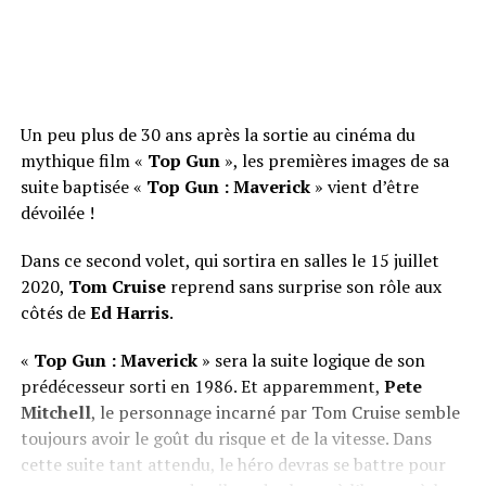
Un peu plus de 30 ans après la sortie au cinéma du
mythique film «
Top Gun
», les premières images de sa
suite baptisée «
Top Gun : Maverick
» vient d’être
dévoilée !
Dans ce second volet, qui sortira en salles le 15 juillet
2020,
Tom Cruise
reprend sans surprise son rôle aux
côtés de
Ed Harris
.
«
Top Gun : Maverick
» sera la suite logique de son
prédécesseur sorti en 1986. Et apparemment,
Pete
Mitchell
, le personnage incarné par Tom Cruise semble
toujours avoir le goût du risque et de la vitesse. Dans
cette suite tant attendu, le héro devras se battre pour