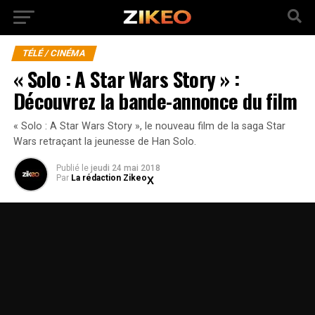
TÉLÉ / CINÉMA
« Solo : A Star Wars Story » :
Découvrez la bande-annonce du film
« Solo : A Star Wars Story », le nouveau film de la saga Star
Wars retraçant la jeunesse de Han Solo.
Publié
le
jeudi 24 mai 2018
Par
La rédaction Zikeo