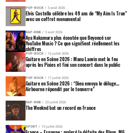
POP-ROCK
5 août 2026
Elvis Costello célèbre les 49 ans de “My Aim Is True”
avec un coffret monumental
RAP-RNB
5 août 2026
Aya Nakamura plus écoutée que Beyoncé sur
YouTube Music ? Ce que signifient réellement les
chiffres
POP-ROCK
16 juillet 2026
Guitare en Scène 2026 : Manu Lanvin met le feu
après les Pixies et fini son concert dans le public
POP-ROCK
17 juillet 2026
Guitare en Scène 2026 : “Dieu envoya le déluge…
Airbourne répondit par le tonnerre”
RAP-RNB
23 juillet 2026
The Weeknd bat un record en France
SPORT
15 juillet 2026
France – Espagne : malgré la défaite des Bleus, M6