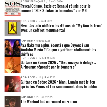
SCÈNE FRANÇAISE
5 août 2026
Pascal Obispo, Zazie et Renaud réunis pour le
concert “SOS Solidarité Incendies” sur M6
POP-ROCK
5 août 2026
Elvis Costello célèbre les 49 ans de “My Aim Is True”
avec un coffret monumental
RAP-RNB
5 août 2026
Aya Nakamura plus écoutée que Beyoncé sur
YouTube Music ? Ce que signifient réellement les
chiffres
POP-ROCK
17 juillet 2026
Guitare en Scène 2026 : “Dieu envoya le déluge…
Airbourne répondit par le tonnerre”
POP-ROCK
16 juillet 2026
Guitare en Scène 2026 : Manu Lanvin met le feu
après les Pixies et fini son concert dans le public
RAP-RNB
23 juillet 2026
The Weeknd bat un record en France