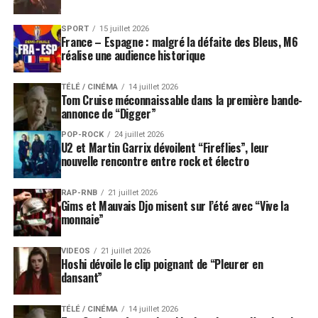
SPORT
15 juillet 2026
France – Espagne : malgré la défaite des Bleus, M6
réalise une audience historique
TÉLÉ / CINÉMA
14 juillet 2026
Tom Cruise méconnaissable dans la première bande-
annonce de “Digger”
POP-ROCK
24 juillet 2026
U2 et Martin Garrix dévoilent “Fireflies”, leur
nouvelle rencontre entre rock et électro
RAP-RNB
21 juillet 2026
Gims et Mauvais Djo misent sur l’été avec “Vive la
monnaie”
VIDEOS
21 juillet 2026
Hoshi dévoile le clip poignant de “Pleurer en
dansant”
TÉLÉ / CINÉMA
14 juillet 2026