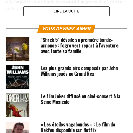
mythique Grande Salle en
Grand Large
ou dans notre
salle premium, la
Salle Infinite
!
LIRE LA SUITE
Détails des projections en Grand Large (placement
libre) : Lundi 11 novembre à 10h30 et 14h en VF et à
VOUS DEVRIEZ AIMER
17h30 et 20h45 en VOST.
“Shrek 5” dévoile sa première bande-
annonce : l’ogre vert repart à l’aventure
Détail des projections en Salle Infinite (placement
avec toute sa famille
numéroté) : Dimanche 10 novembre à 18h en VF et 21h
en VOST. Lundi 11 novembre à 10h45 et 14h15 en VOST
Les plus grands airs composés par John
et à 17h45 et 21h en VF.
Williams joués au Grand Rex
Détail des projections en salle classique (placement
libre) : Dimanche 10 novembre à 18h15 en VOST et
Le film Joker diffusé en ciné-concert à la
21h15 en VF.
Seine Musicale
Vous souhaitez passer une soirée inoubliable en famille
ou entre amis ? N’attendez plus et réservez vos billets
« Les étoiles vagabondes » : Le film de
dès maintenant sur le site du
Grand Rex
!
Nekfeu disponible sur Netflix