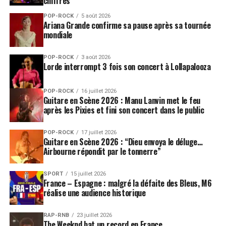
chiffres
POP-ROCK
5 août 2026
Ariana Grande confirme sa pause après sa tournée
mondiale
POP-ROCK
3 août 2026
Lorde interrompt 3 fois son concert à Lollapalooza
POP-ROCK
16 juillet 2026
Guitare en Scène 2026 : Manu Lanvin met le feu
après les Pixies et fini son concert dans le public
POP-ROCK
17 juillet 2026
Guitare en Scène 2026 : “Dieu envoya le déluge…
Airbourne répondit par le tonnerre”
SPORT
15 juillet 2026
France – Espagne : malgré la défaite des Bleus, M6
réalise une audience historique
RAP-RNB
23 juillet 2026
The Weeknd bat un record en France