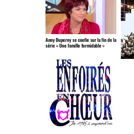
Anny Duperey se confie sur la fin de la
série « Une famille formidable »
Découvr
enfer a
Les Enfoirés en Choeurs