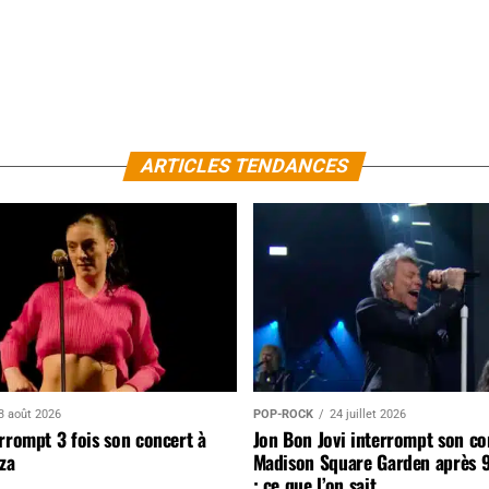
ARTICLES TENDANCES
3 août 2026
POP-ROCK
24 juillet 2026
rrompt 3 fois son concert à
Jon Bon Jovi interrompt son co
za
Madison Square Garden après 
: ce que l’on sait…