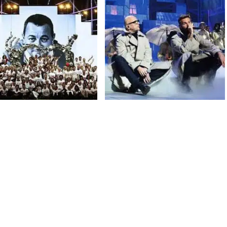
ez quelle star a fait vivre un
Les Enfoirés débarquent sur TF1 le 11
ux Enfoirés
mars 2016