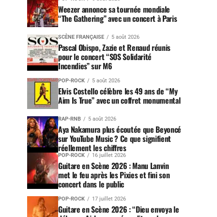
Weezer annonce sa tournée mondiale
“The Gathering” avec un concert à Paris
SCÈNE FRANÇAISE
5 août 2026
Pascal Obispo, Zazie et Renaud réunis
pour le concert “SOS Solidarité
Incendies” sur M6
POP-ROCK
5 août 2026
Elvis Costello célèbre les 49 ans de “My
Aim Is True” avec un coffret monumental
RAP-RNB
5 août 2026
Aya Nakamura plus écoutée que Beyoncé
sur YouTube Music ? Ce que signifient
réellement les chiffres
POP-ROCK
16 juillet 2026
Guitare en Scène 2026 : Manu Lanvin
met le feu après les Pixies et fini son
concert dans le public
POP-ROCK
17 juillet 2026
Guitare en Scène 2026 : “Dieu envoya le