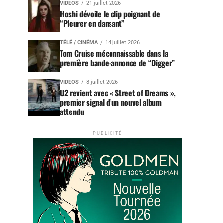
VIDEOS
21 juillet 2026
Hoshi dévoile le clip poignant de
“Pleurer en dansant”
TÉLÉ / CINÉMA
14 juillet 2026
Tom Cruise méconnaissable dans la
première bande-annonce de “Digger”
VIDEOS
8 juillet 2026
U2 revient avec « Street of Dreams »,
premier signal d’un nouvel album
attendu
PUBLICITÉ