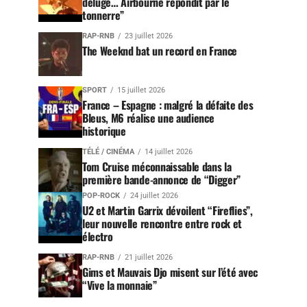
déluge… Airbourne répondit par le
tonnerre”
RAP-RNB
23 juillet 2026
The Weeknd bat un record en France
SPORT
15 juillet 2026
France – Espagne : malgré la défaite des
Bleus, M6 réalise une audience
historique
TÉLÉ / CINÉMA
14 juillet 2026
Tom Cruise méconnaissable dans la
première bande-annonce de “Digger”
POP-ROCK
24 juillet 2026
U2 et Martin Garrix dévoilent “Fireflies”,
leur nouvelle rencontre entre rock et
électro
RAP-RNB
21 juillet 2026
Gims et Mauvais Djo misent sur l’été avec
“Vive la monnaie”