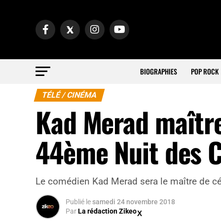
BIOGRAPHIES
POP ROCK
TÉLÉ / CINÉMA
Kad Merad maître
44ème Nuit des 
Le comédien Kad Merad sera le maître de c
Publié
le
samedi 24 novembre 2018
Par
La rédaction Zikeo